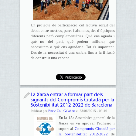
Un projecte de participació col·lectiva sorgit del
debat entre mestres, pares i alumnes, des d’òptiques
diferents però complementàries. Què ens agrada i
què no del pati, què podem millorar, què
necessitem o què ens agradaria. Tot és important.
Des de la necessitat d’una ombra fins a la il·lusió
de construir una cabana.
La Xarxa entrar a formar part dels
signants del Compromís Ciutadà per la
Sostenibilitat 2012-2022 de Barcelona
Publicat per
Enric Coll Gelabert
el 23/06/2015 - 09:46
En la 15a Assemblea general de la
Xarxa es va aprovar l'adhesió i
suport al
Compromís Ciutadà per
la Sostenibilitat 2012-2022
de