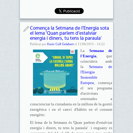
Comença la Setmana de l'Energia sota
el lema ‘Quan parlem d'estalviar
energia i diners, tu tens la paraula'
Publicat per
Enric Coll Gelabert
el 11/06/2015 - 14:22
La
Setmana de
l'Energia
, que
coincideix amb
la
Setmana de
l'Energia
Sostenible
Europea
, comença
el seu programa
d'activitats
orientades a
conscienciar la ciutadania en la millora de la gestió
energètica i en el canvi d'hàbits en el consum
energètic.
El lema de la Setmana és 'Quan parlem d'estalviar
energia i diners, tu tens la paraula' i enguany es