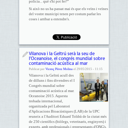
policia... què s'hi pot fer?"
Si això no us ha passat mai és que els veïns i veïnes
del vostre municipi tenen per costum parlar les
coses i arribar a entendre's.
Vilanova i la Geltrú serà la seu de
l'Oceanoise, el congrés mundial sobre
contaminació acústica al mar
Publicat per
Vicenç Pérez Molina
el 29/05/2015 - 11:15
Vilanova i la Geltrú acull des
de dilluns i fins divendres el I
Congrés mundial sobre
contaminació acústica al mar.
Oceanoise 2015. Aquesta
trobada internacional,
organitzada pel Laboratori
d'Aplicacions Bioacústiques (LAB) de la UPC
reuneix a l'Auditori Eduard Toldrà de la ciutat més
de 250 científics (biòlegs, veterinaris, enginyers) i
experts, amb professionals i representants d'ONG's,