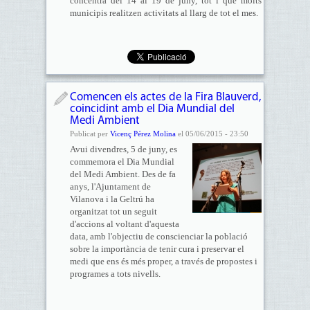
concentra del 14 al 19 de juny, tot i que molts
municipis realitzen activitats al llarg de tot el mes.
Comencen els actes de la Fira Blauverd,
coincidint amb el Dia Mundial del
Medi Ambient
Publicat per
Vicenç Pérez Molina
el 05/06/2015 - 23:50
Avui divendres, 5 de juny, es
commemora el Dia Mundial
del Medi Ambient. Des de fa
anys, l'Ajuntament de
Vilanova i la Geltrú ha
organitzat tot un seguit
d'accions al voltant d'aquesta
data, amb l'objectiu de conscienciar la població
sobre la importància de tenir cura i preservar el
medi que ens és més proper, a través de propostes i
programes a tots nivells.