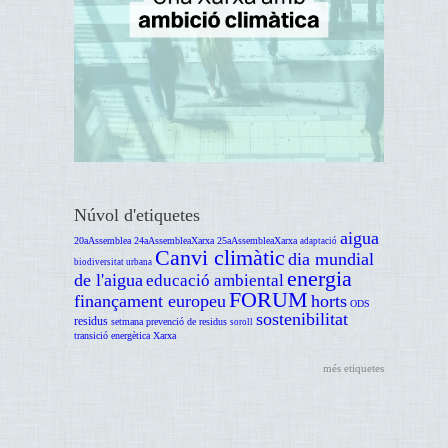
Núvol d'etiquetes
aigua
20aAssemblea
24aAssembleaXarxa
25aAssembleaXarxa
adaptació
Canvi climàtic
dia mundial
biodiversitat urbana
energia
de l'aigua
educació ambiental
FORUM
finançament europeu
horts
ODS
sostenibilitat
residus
setmana prevenció de residus
soroll
transició energètica
Xarxa
més etiquetes