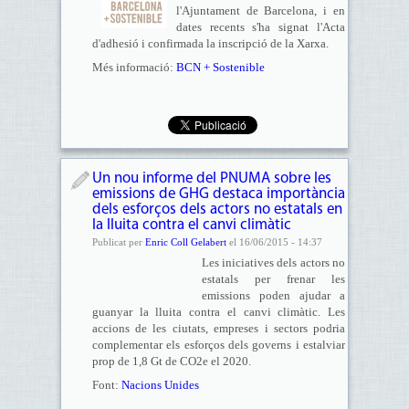
l'Ajuntament de Barcelona, i en
dates recents s'ha signat l'Acta
d'adhesió i confirmada la inscripció de la Xarxa.
Més informació:
BCN + Sostenible
Un nou informe del PNUMA sobre les
emissions de GHG destaca importància
dels esforços dels actors no estatals en
la lluita contra el canvi climàtic
Publicat per
Enric Coll Gelabert
el 16/06/2015 - 14:37
Les iniciatives dels actors no
estatals per frenar les
emissions poden ajudar a
guanyar la lluita contra el canvi climàtic. Les
accions de les ciutats, empreses i sectors podria
complementar els esforços dels governs i estalviar
prop de 1,8 Gt de CO2e el 2020.
Font:
Nacions Unides