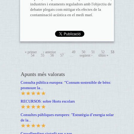
industries i estaments reguladors amb l'objectiu de
debatre plegats com mitigar els efectes de la
contaminació acústica en el medi marí.
« primer
‹ anterior
…
49
50
51
52
53
54
55
56
57
…
següent ›
últim »
Apunts més valorats
Consulta pública europea: “Consum sostenible de béns:
promoure la...
RECURSOS: sobre Horts escolars
Consultes públiques europees: "Estratègia d’energia solar
de la...
Crowdlending ciutadà pas a pas