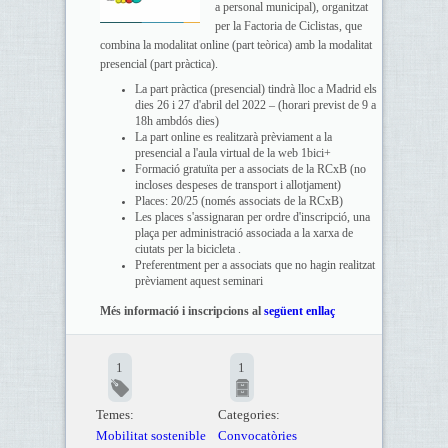
a personal municipal), organitzat
per la Factoria de Ciclistas, que
combina la modalitat online (part teòrica) amb la modalitat
presencial (part pràctica).
La part pràctica (presencial) tindrà lloc a Madrid els
dies 26 i 27 d'abril del 2022 – (horari previst de 9 a
18h ambdós dies)
La part online es realitzarà prèviament a la
presencial a l'aula virtual de la web 1bici+
Formació gratuïta per a associats de la RCxB (no
incloses despeses de transport i allotjament)
Places: 20/25 (només associats de la RCxB)
Les places s'assignaran per ordre d'inscripció, una
plaça per administració associada a la xarxa de
ciutats per la bicicleta .
Preferentment per a associats que no hagin realitzat
prèviament aquest seminari
Més informació i inscripcions al
següent enllaç
1
1
Temes:
Categories:
Mobilitat sostenible
Convocatòries