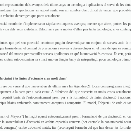
representatius dels avenços dels últims anys en tecnologia i aplicacions al servei de les ciutat
nologia. Les aportacions en aquest sentit són un nombre obert difícil de tancar que probabl
xa velocitat de vertigen que porta actualment.
encial econòmic s'implementaran ràpidament aquests avenços; mentre que altres, potser les pet
e vida dels seus ciutadans. Difícil serà per a moltes d'elles pair tanta tecnologia, si es contemp
s ciutats que pel seu potencial econòmic puguin desenvolupar un conjunt de serveis amb la m
ue hauria de ser el conjunt de prestacions i serveis a desenvolupar en el marc del que es conei
lització del mateix per maquillar serveis i polítiques en què la innovació és escassa. És cert, per
tes ciutats autodenominar-se smart amb un lleuger bany de màrqueting i poca tecnologia o inno
a ciutat i les línies d'actuació eren molt clars'
 enrere per veure el que han estat en els últims anys les Agendes-21 locals com programes integra
upament a la carta per a cada ciutat. A diferència del que succeeix en molts casos actualmen
 a requisit bàsic de l'autoconeixement previ per a la formulació de línies d'actuació i accions
is bàsics ambientals comunament acceptats i compartits. El model, l'objectiu de cada ciutat 
nant of Mayors") ha hagut aquest autoconeixement previ i formulació de pla d'actuació, en cu
 la sostenibilitat i d'actuació en àmbits espacials concrets (per exemple la contaminació acúst
lt coneguts) també trobem el mateix íter (recorregut) formatiu del que han de ser les formula