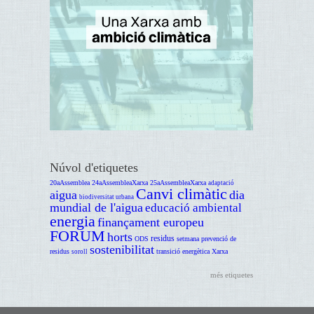
Núvol d'etiquetes
20aAssemblea
24aAssembleaXarxa
25aAssembleaXarxa
adaptació
Canvi climàtic
aigua
dia
biodiversitat urbana
mundial de l'aigua
educació ambiental
energia
finançament europeu
FORUM
horts
residus
ODS
setmana prevenció de
sostenibilitat
residus
transició energètica
Xarxa
soroll
més etiquetes