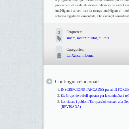
prèviament el model de descentralització de cada Estat
intel·ligent i al seu torn fa menys intel·ligent el mo
reforma legislativa esmentada, s'ha escurçat considerab
Etiquetes:
3
smart
,
sostenibilitat
,
ciutats
Categories:
1
La Xarxa informa
Contingut relacionat:
INSCRIPCIONS TANCADES per al III FÒ
Els Grups de treball aposten per la continuïtat i ref
Les ciutats i pobles d'Europa s'adhereixen a la D
(REVISADA)