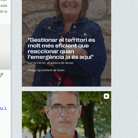
iutat
de la
ATALÀ