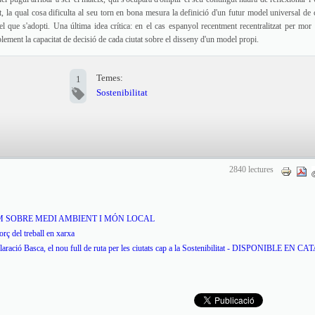
, la qual cosa dificulta al seu torn en bona mesura la definició d'un futur model universal de c
del que s'adopti. Una última idea crítica: en el cas espanyol recentment recentralitzat per mor 
lement la capacitat de decisió de cada ciutat sobre el disseny d'un model propi.
Temes:
1
Sostenibilitat
2840 lectures
RUM SOBRE MEDI AMBIENT I MÓN LOCAL
orç del treball en xarxa
eclaració Basca, el nou full de ruta per les ciutats cap a la Sostenibilitat - DISPONIBLE EN C