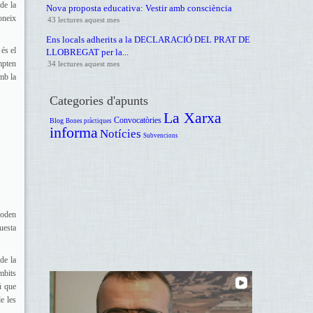
de la
Nova proposta educativa: Vestir amb consciència
oneix
43 lectures aquest mes
Ens locals adherits a la DECLARACIÓ DEL PRAT DE
és el
LLOBREGAT per la...
mpten
34 lectures aquest mes
mb la
Categories d'apunts
La Xarxa
Convocatòries
Blog
Bones pràctiques
informa
Notícies
Subvencions
poden
uesta
de la
mbits
ú que
e les