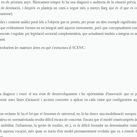
 en els pròxims anys. Bàsicament sempre hi ha una diagnosi o auditoria de la situació prèvia 
 de destinació, i després es planteja un camí a seguir més o menys llarg que és el que es c
rbanisme).
i contenir anàlisi paral·lels a l'objecte que es pretén, per posar un altre exemple significatiu 
s, que evidentment formen un tot integral amb aquests instruments, però que conceptualment co
ciats i regulats per legislació sectorial complementària, que actualment tendeix a integrar-se a
ment.
ty trobaríem les mateixes àrees en què s'estructura el SCEWC:
a diagnosi i veure el seu estat de desenvolupament i les oportunitats d'innovació que es 
truir unes línies d'actuació i accions concretes a aplicar en cada ciutat que configurarien aq
que reclamo hi ha el fet que el fenomen és universal, no hi ha doncs una modelització europea 
ralesa no normativitzada resulta difícil encara de concretar. Encara que el model smartcomprèn à
obilitat, l'urbanisme, la gestió de residus, etc.), es fa difícil formular un denominador com
mb aquesta vocació, més quan es tracta d'un model permanentment evolutiu que va a remolc d
ats.