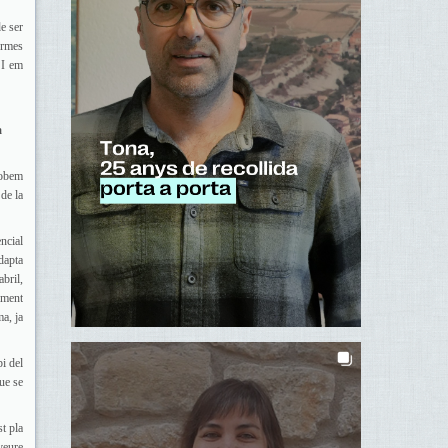
e ser
ormes
 I em
a
robem
 de la
ncial
dapta
bril,
lment
a, ja
pi del
ue se
t pla
veure