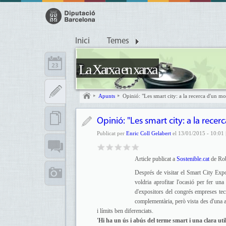
Inici
Temes
La Xarxa en xarxa
Apunts
Opinió: "Les smart city: a la recerca d'un mo
Opinió: "Les smart city: a la rece
Publicat per
Enric Coll Gelabert
el 13/01/2015 - 10:01 
Article publicat a
Sostenible.cat
de Robe
Després de visitar el Smart City Exp
voldria aprofitar l'ocasió per fer un
d'expositors del congrés empreses tecn
complementària, però vista des d'una a
i límits ben diferenciats.
'Hi ha un ús i abús del terme smart i una clara util