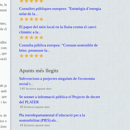
s, la
Consultes públiques europees: "Estratègia d’energia
ement
solar de la...
ites,
El paper del món local en la lluita contra el canvi
la el
climàtic a la...
illor
Consulta pública europea: “Consum sostenible de
x com
béns: promoure la...
ò, que
vació
Apunts més llegits
Subvencions a projectes singulars de l'economia
social i...
ls ja
140 lectures aquest mes
t amb
, que
Se sotmet a informació pública el Projecte de decret
del PLATER
i les
48 lectures aquest mes
Pla interdepartamental d’educació per a la
rs de
sostenibilitat (PIES) als...
ica o
44 lectures aquest mes
cions