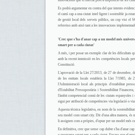
Es podrà argumentar en contra del que intento evidenci
el camí cap a una ciutat intel·ligent i sostenible ja 
de gestió local dels serveis públics, un cop vist el 
refereixo amb això tant a les innovacions implementad
'Crec que s'ha d'anar cap a un model més universal
smart per a cada ciutat'
A més, i per posar un exemple clar de les dificultats q
amb la recent immissió en les competències locals per pa
Constitució.
L'aprovació de la Llei 27/2013, de 27 de desembre, de 
de les entitats locals estableix la Llei 7/1985, de
l'Administració local als principis d'estabilitat pres
d'Estabilitat Pressupostària i Sostenibilitat Finance
l'àmbit competencial comú de les ciutats espanyoles i 
sigui per atribució de competències via legislació o via d
Aquesta tècnica legislativa, en nom de la sostenibilita
seu model com smart city. Dit d'una altra manera, és mo
li assignen com a pròpies, d'optar per un model més cent
En definitiva, crec que sense cap dubte s'ha d'anar cap
o programa smart per a cada ciutat. Encara que el mode