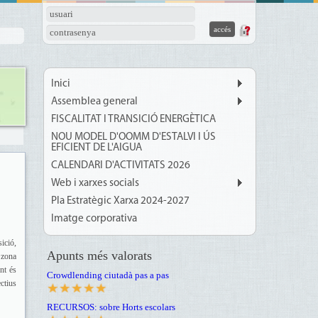
usuari
contrasenya
Inici
Assemblea general
FISCALITAT I TRANSICIÓ ENERGÈTICA
NOU MODEL D'OOMM D'ESTALVI I ÚS
EFICIENT DE L'AIGUA
CALENDARI D'ACTIVITATS 2026
Web i xarxes socials
Pla Estratègic Xarxa 2024-2027
Imatge corporativa
ició,
Apunts més valorats
 zona
nt és
Crowdlending ciutadà pas a pas
ctius
RECURSOS: sobre Horts escolars