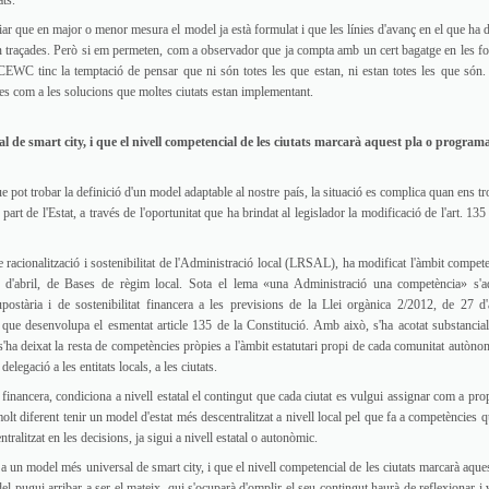
ar que en major o menor mesura el model ja està formulat i que les línies d'avanç en el que ha d
estan traçades. Però si em permeten, com a observador que ja compta amb un cert bagatge en les f
SCEWC tinc la temptació de pensar que ni són totes les que estan, ni estan totes les que són.
es com a les solucions que moltes ciutats estan implementant.
 de smart city, i que el nivell competencial de les ciutats marcarà aquest pla o program
ue pot trobar la definició d'un model adaptable al nostre país, la situació es complica quan ens t
rt de l'Estat, a través de l'oportunitat que ha brindat al legislador la modificació de l'art. 135
racionalització i sostenibilitat de l'Administració local (LRSAL), ha modificat l'àmbit compete
 2 d'abril, de Bases de règim local. Sota el lema «una Administració una competència» s'a
supostària i de sostenibilitat financera a les previsions de la Llei orgànica 2/2012, de 27 d'a
ra, que desenvolupa el esmentat article 135 de la Constitució. Amb això, s'ha acotat substancia
s'ha deixat la resta de competències pròpies a l'àmbit estatutari propi de cada comunitat autònom
elegació a les entitats locals, a les ciutats.
t financera, condiciona a nivell estatal el contingut que cada ciutat es vulgui assignar com a pro
lt diferent tenir un model d'estat més descentralitzat a nivell local pel que fa a competències q
ralitzat en les decisions, ja sigui a nivell estatal o autonòmic.
 a un model més universal de smart city, i que el nivell competencial de les ciutats marcarà aques
l pugui arribar a ser el mateix, qui s'ocuparà d'omplir el seu contingut haurà de reflexionar i 