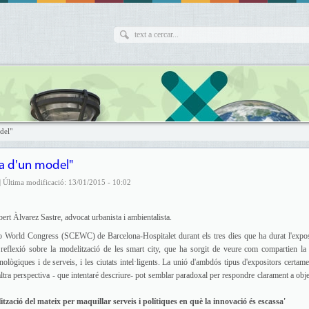
del"
rca d'un model"
| Última modificació: 13/01/2015 - 10:02
rt Àlvarez Sastre, advocat urbanista i ambientalista.
o World Congress (SCEWC) de Barcelona-Hospitalet durant els tres dies que ha durat l'expos
a reflexió sobre la modelització de les smart city, que ha sorgit de veure com compartien la
ològiques i de serveis, i les ciutats intel·ligents. La unió d'ambdós tipus d'expositors certame
ltra perspectiva - que intentaré descriure- pot semblar paradoxal per respondre clarament a obje
ització del mateix per maquillar serveis i polítiques en què la innovació és escassa'