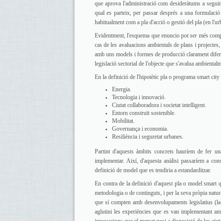
que aprova l'administració com desideràtums a seguir
qual es parteix, per passar després a una formulació
habitualment com a pla d'acció o gestió del pla (en l'u
Evidentment, l'esquema que enuncio pot ser més complex 
cas de les avaluacions ambientals de plans i projecte
amb uns models i formes de producció clarament diferen
legislació sectorial de l'objecte que s'avalua ambiental
En la definició de l'hipotètic pla o programa smart ci
Energia.
Tecnologia i innovació.
Ciutat collaboradora i societat intelligent.
Entorn construït sostenible.
Mobilitat.
Governança i economia.
Resiliència i seguretat urbanes.
Partint d'aquests àmbits concrets hauríem de fer un
implementar. Així, d'aquesta anàlisi passaríem a cons
definició de model que es tendiria a estandarditzar.
En contra de la definició d'aquest pla o model smart 
metodologia o de continguts, i per la seva pròpia natu
que sí compten amb desenvolupaments legislatius (la m
aglutini les experiències que es van implementant a
innovacions que el mercat posi a disposició de les ciut