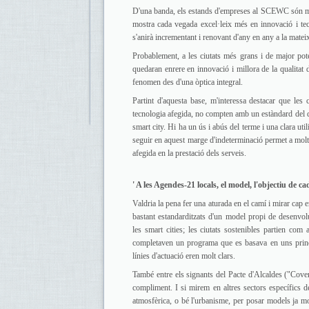
D'una banda, els estands d'empreses al SCEWC són molt 
mostra cada vegada excel·leix més en innovació i tec
s'anirà incrementant i renovant d'any en any a la matei
Probablement, a les ciutats més grans i de major pot
quedaran enrere en innovació i millora de la qualitat d
fenomen des d'una òptica integral.
Partint d'aquesta base, m'interessa destacar que le
tecnologia afegida, no compten amb un estàndard del q
smart city. Hi ha un ús i abús del terme i una clara uti
seguir en aquest marge d'indeterminació permet a mol
afegida en la prestació dels serveis.
' A les Agendes-21 locals, el model, l'objectiu de cad
Valdria la pena fer una aturada en el camí i mirar cap
bastant estandarditzats d'un model propi de desenvol
les smart cities; les ciutats sostenibles partien com
completaven un programa que es basava en uns princip
línies d'actuació eren molt clars.
També entre els signants del Pacte d'Alcaldes ("Cove
compliment. I si mirem en altres sectors específics de
atmosfèrica, o bé l'urbanisme, per posar models ja mo