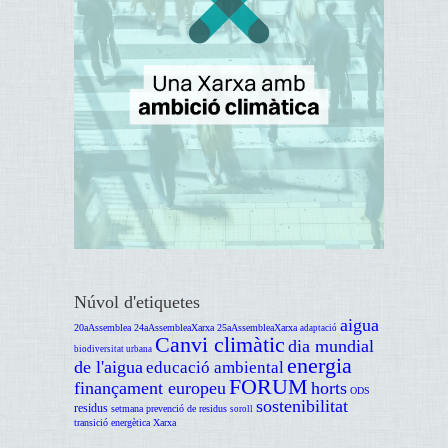
Núvol d'etiquetes
aigua
20aAssemblea
24aAssembleaXarxa
25aAssembleaXarxa
adaptació
Canvi climàtic
dia mundial
biodiversitat urbana
energia
de l'aigua
educació ambiental
FORUM
finançament europeu
horts
ODS
sostenibilitat
residus
setmana prevenció de residus
soroll
transició energètica
Xarxa