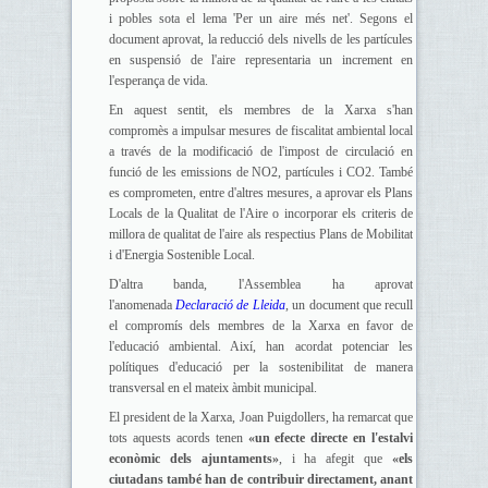
i pobles sota el lema 'Per un aire més net'. Segons el
document aprovat, la reducció dels nivells de les partícules
en suspensió de l'aire representaria un increment en
l'esperança de vida.
En aquest sentit, els membres de la Xarxa s'han
compromès a impulsar mesures de fiscalitat ambiental local
a través de la modificació de l'impost de circulació en
funció de les emissions de NO2, partícules i CO2. També
es comprometen, entre d'altres mesures, a aprovar els Plans
Locals de la Qualitat de l'Aire o incorporar els criteris de
millora de qualitat de l'aire als respectius Plans de Mobilitat
i d'Energia Sostenible Local.
D'altra banda, l'Assemblea ha aprovat
l'anomenada
Declaració de Lleida
, un document que recull
el compromís dels membres de la Xarxa en favor de
l'educació ambiental. Així, han acordat potenciar les
polítiques d'educació per la sostenibilitat de manera
transversal en el mateix àmbit municipal.
El president de la Xarxa, Joan Puigdollers, ha remarcat que
tots aquests acords tenen
«
un efecte directe en l'estalvi
econòmic dels ajuntaments»
, i ha afegit que
«
els
ciutadans també han de contribuir directament, anant