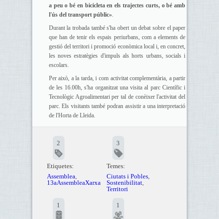
a peu o bé en bicicleta en els trajectes curts, o bé amb
l'ús del transport públic»
.
Durant la trobada també s'ha obert un debat sobre el paper
que han de tenir els espais periurbans, com a elements de
gestió del territori i promoció econòmica local i, en concret,
les noves estratègies d'impuls als horts urbans, socials i
escolars.
Per això, a la tarda, i com activitat complementària, a partir
de les 16.00h, s'ha organitzat una visita al parc Científic i
Tecnològic Agroalimentari per tal de conèixer l'activitat del
parc. Els visitants també podran assistir a una interpretació
de l'Horta de Lleida.
2
3
Etiquetes:
Temes:
Assemblea
,
Ciutats i Pobles
,
13aAssembleaXarxa
Sostenibilitat
,
Territori
1
1