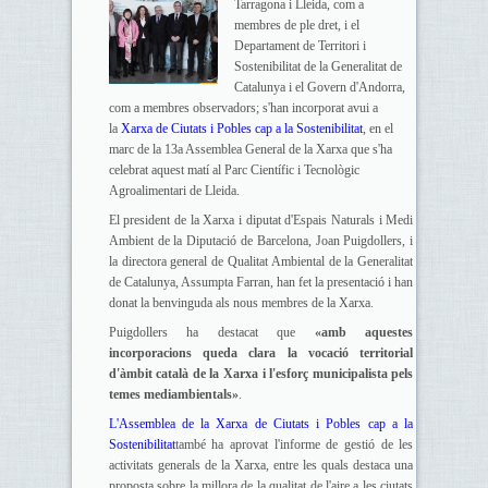
Tarragona i Lleida, com a
membres de ple dret, i el
Departament de Territori i
Sostenibilitat de la Generalitat de
Catalunya i el Govern d'Andorra,
com a membres observadors; s'han incorporat avui a
la
Xarxa de Ciutats i Pobles cap a la Sostenibilitat
, en el
marc de la 13a Assemblea General de la Xarxa que s'ha
celebrat aquest matí al Parc Científic i Tecnològic
Agroalimentari de Lleida.
El president de la Xarxa i diputat d'Espais Naturals i Medi
Ambient de la Diputació de Barcelona, Joan Puigdollers, i
la directora general de Qualitat Ambiental de la Generalitat
de Catalunya, Assumpta Farran, han fet la presentació i han
donat la benvinguda als nous membres de la Xarxa.
Puigdollers ha destacat que
«amb aquestes
incorporacions queda clara la vocació territorial
d'àmbit català de la Xarxa i l'esforç municipalista pels
temes mediambientals»
.
L'Assemblea de la Xarxa de Ciutats i Pobles cap a la
Sostenibilitat
també ha aprovat l'informe de gestió de les
activitats generals de la Xarxa, entre les quals destaca una
proposta sobre la millora de la qualitat de l'aire a les ciutats