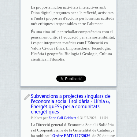
La proposta inclou activitats interactives amb
l'eina digital, preguntes per a la reflexió, activitats
a l’aula i propostes d'accions per fomentar actituds
més crítiques i responsables entre l’alumnat.
És una eina útil per treballar competències com el
pensament crític i l’educació per a la sostenibilitat,
i es pot integrar en matèries com l’Educació en
Valors Cívics i Ètics, Emprenedoria, Tecnologia,
Història i geografia, Biologia i Geologia, Cultura
científica i Filosofia.
Subvencions a projectes singulars de
l'economia social i solidària - Llínia 6,
EnergètiquESS per a comunitats
energètiques
Publicat per
Enric Coll Gelabert
el 31/07/2026 - 11:54
La Direcció general d’Economia Social i Solidària
i el Cooperativisme de la Generalitat de Catalunya
ha publicat l'
Ordre EMT/127/2026
, de 29 de juny,