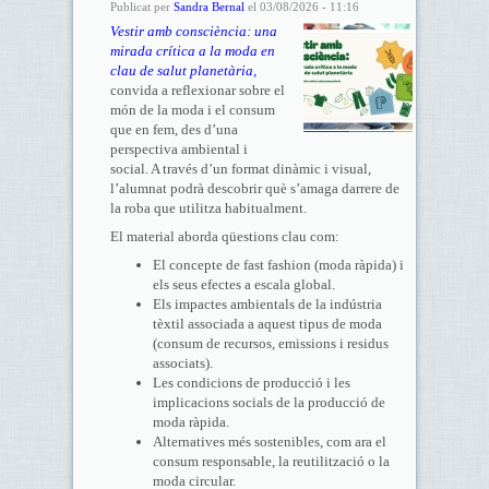
Publicat per
Sandra Bernal
el 03/08/2026 - 11:16
Vestir amb consciència: una
mirada crítica a la moda en
clau de salut planetària,
convida a reflexionar sobre el
món de la moda i el consum
que en fem, des d’una
perspectiva ambiental i
social. A través d’un format dinàmic i visual,
l’alumnat podrà descobrir què s’amaga darrere de
la roba que utilitza habitualment.
El material aborda qüestions clau com:
El concepte de fast fashion (moda ràpida) i
els seus efectes a escala global.
Els impactes ambientals de la indústria
tèxtil associada a aquest tipus de moda
(consum de recursos, emissions i residus
associats).
Les condicions de producció i les
implicacions socials de la producció de
moda ràpida.
Alternatives més sostenibles, com ara el
consum responsable, la reutilització o la
moda circular.