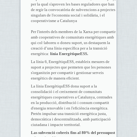
per la qual s'aproven les bases reguladores que han
de regir la convocatòria de subvencions a projectes
singulars de l'economia social i solidària, i el
cooperativisme a Catalunya
Per l'interès dels membres de la Xarxa per compartir
amb cooperatives de comunitats energètiques amb
qui col·laboreu o doneu suport, us destaquem la
creació d’una línia específica per a la transició
energètica:
línia EnergètiqueESS.
La línia 6, EnergètiquESS, estableix mesures de
suport a projectes que permeten que les persones
s'organitzin per compartir i gestionar serveis
energètics de manera eficient.
La línia EnergètiquESS dona suport a la
consolidació i el creixement de comunitats
energètiques cooperatives a Catalunya, centrades
en la producció, distribució i consum compartit
d'energia renovable i en l'eficiència energètica.
Pretén impulsar una transició energètica justa,
democràtica i descentralitzada, amb participació
ciutadana i impacte territorial.
Las subvenció cobreix fins al 80% del pressupost