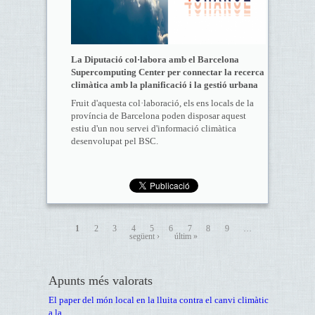
La Diputació col·labora amb el Barcelona
Supercomputing Center per connectar la recerca
climàtica amb la planificació i la gestió urbana
Fruit d'aquesta col·laboració, els ens locals de la
província de Barcelona poden disposar aquest
estiu d'un nou servei d'informació climàtica
desenvolupat pel BSC.
1
2
3
4
5
6
7
8
9
…
següent ›
últim »
Apunts més valorats
El paper del món local en la lluita contra el canvi climàtic
a la...