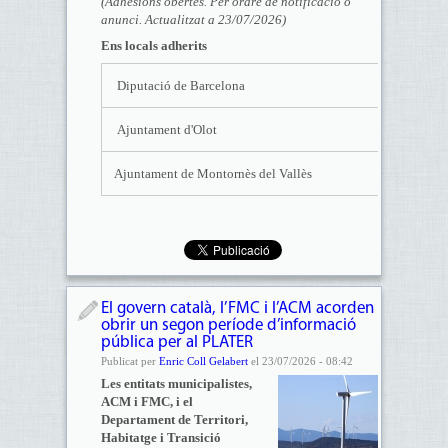
(Adhesions obertes. Per ordre de notificació o
anunci. Actualitzat a 23/07/2026)
Ens locals adherits
Diputació de Barcelona
Ajuntament d'Olot
Ajuntament de Montornès del Vallès
El govern català, l’FMC i l’ACM acorden
obrir un segon període d’informació
pública per al PLATER
Publicat per
Enric Coll Gelabert
el 23/07/2026 - 08:42
Les entitats municipalistes,
ACM i FMC, i el
Departament de Territori,
Habitatge i Transició