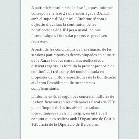
A partir dels resultats de la fase 1, aquest informe
correspon a la fase 2 i s'ha encarregat a BATEC,
amb el suport d’Aiguasol. L’informe té com a
objectiu d’avaluar la continuïtat de les
bonificacions de l’IBI per a instal·lacions
fotovoltaiques i formular propostes per al seu
redisseny.
A partir de les conclusions de l’avaluació, de les
sessions participatives desenvolupades en el marc
de la Xarxa i de les entrevistes realitzades a
diferents agents, es formula la present proposta de
continuïtat i redisseny del model basada en
propostes de millora específiques de la bonificació
així com l’establiment de mecanismes
complementaris.
L'informe en és el segon pas concretar millores de
les bonificacions en les ordenances fiscals de l’IBI
per a l’impuls de les instal·lacions solars
fotovoltaiques en els municipis, en un treball
conjunt que es realitza amb l'Organisme de Gestió
Tributària de la Diputació de Barcelona.