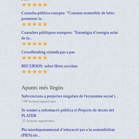
Consulta pública europea: “Consum sostenible de béns:
promoure la...
Consultes públiques europees: "Estratègia d’energia solar
de la...
Crowdlending ciutadà pas a pas
RECURSOS: sobre Horts escolars
Apunts més llegits
Subvencions a projectes singulars de l'economia social i...
148 lectures aquest mes
Se sotmet a informació pública el Projecte de decret del
PLATER
55 lectures aquest mes
Pla interdepartamental d’educació per a la sostenibilitat
(PIES) als...