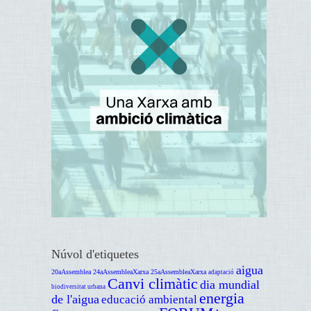
Núvol d'etiquetes
aigua
20aAssemblea
24aAssembleaXarxa
25aAssembleaXarxa
adaptació
Canvi climàtic
dia mundial
biodiversitat urbana
energia
de l'aigua
educació ambiental