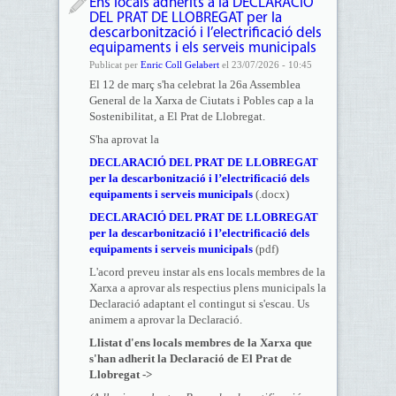
Ens locals adherits a la DECLARACIÓ
DEL PRAT DE LLOBREGAT per la
descarbonització i l’electrificació dels
equipaments i els serveis municipals
Publicat per
Enric Coll Gelabert
el 23/07/2026 - 10:45
El 12 de març s'ha celebrat la 26a Assemblea
General de la Xarxa de Ciutats i Pobles cap a la
Sostenibilitat, a El Prat de Llobregat.
S'ha aprovat la
DECLARACIÓ DEL PRAT DE LLOBREGAT
per la descarbonització i l’electrificació dels
equipaments i serveis municipals
(.docx)
DECLARACIÓ DEL PRAT DE LLOBREGAT
per la descarbonització i l’electrificació dels
equipaments i serveis municipals
(pdf)
L'acord preveu instar als ens locals membres de la
Xarxa a aprovar als respectius plens municipals la
Declaració adaptant el contingut si s'escau. Us
animem a aprovar la Declaració.
Llistat d'ens locals membres de la Xarxa que
s'han adherit la Declaració de El Prat de
Llobregat ->