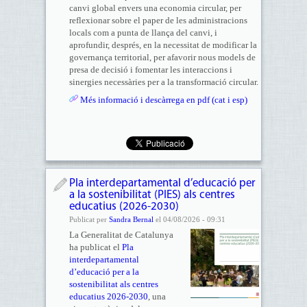
canvi global envers una economia circular, per
reflexionar sobre el paper de les administracions
locals com a punta de llança del canvi, i
aprofundir, després, en la necessitat de modificar la
governança territorial, per afavorir nous models de
presa de decisió i fomentar les interaccions i
sinergies necessàries per a la transformació circular.
Més informació i descàrrega en pdf (cat i esp)
Pla interdepartamental d’educació per
a la sostenibilitat (PIES) als centres
educatius (2026-2030)
Publicat per
Sandra Bernal
el 04/08/2026 - 09:31
La Generalitat de Catalunya
ha publicat el
Pla
interdepartamental
d’educació per a la
sostenibilitat als centres
educatius 2026-2030
, una