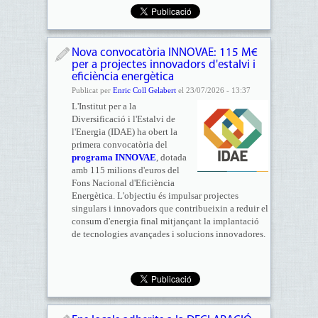
Nova convocatòria INNOVAE: 115 M€
per a projectes innovadors d'estalvi i
eficiència energètica
Publicat per
Enric Coll Gelabert
el 23/07/2026 - 13:37
L'Institut per a la
Diversificació i l'Estalvi de
l'Energia (IDAE) ha obert la
primera convocatòria del
programa INNOVAE
, dotada
amb 115 milions d'euros del
Fons Nacional d'Eficiència
Energètica. L'objectiu és impulsar projectes
singulars i innovadors que contribueixin a reduir el
consum d'energia final mitjançant la implantació
de tecnologies avançades i solucions innovadores.