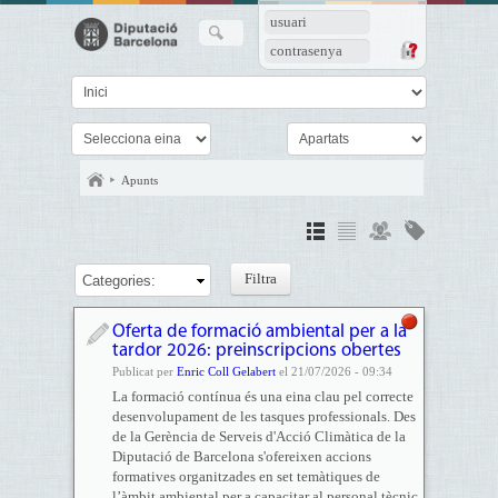
usuari
contrasenya
Apunts
Categories:
Oferta de formació ambiental per a la
tardor 2026: preinscripcions obertes
Publicat per
Enric Coll Gelabert
el 21/07/2026 - 09:34
La formació contínua és una eina clau pel correcte
desenvolupament de les tasques professionals. Des
de la Gerència de Serveis d'Acció Climàtica de la
Diputació de Barcelona s'ofereixen accions
formatives organitzades en set temàtiques de
l’àmbit ambiental per a capacitar al personal tècnic