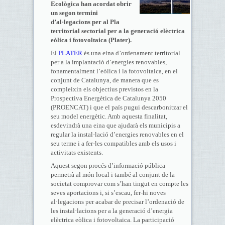
Ecològica han acordat obrir
un segon termini
d’al·legacions per al Pla
territorial sectorial per a la generació elèctrica
eòlica i fotovoltaica (Plater).
El
PLATER
és una eina d’ordenament territorial
per a la implantació d’energies renovables,
fonamentalment l’eòlica i la fotovoltaica, en el
conjunt de Catalunya, de manera que es
compleixin els objectius previstos en la
Prospectiva Energètica de Catalunya 2050
(PROENCAT) i que el país pugui descarbonitzar el
seu model energètic. Amb aquesta finalitat,
esdevindrà una eina que ajudarà els municipis a
regular la instal·lació d’energies renovables en el
seu terme i a fer-les compatibles amb els usos i
activitats existents.
Aquest segon procés d’informació pública
permetrà al món local i també al conjunt de la
societat comprovar com s’han tingut en compte les
seves aportacions i, si s’escau, fer-hi noves
al·legacions per acabar de precisar l’ordenació de
les instal·lacions per a la generació d’energia
elèctrica eòlica i fotovoltaica. La participació