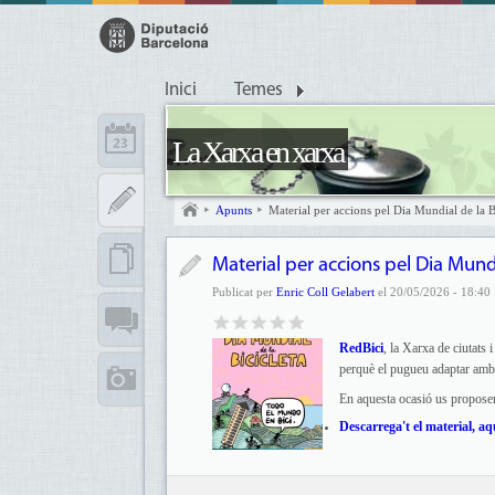
Inici
Temes
La Xarxa en xarxa
Apunts
Material per accions pel Dia Mundial de la B
Material per accions pel Dia Mundi
Publicat per
Enric Coll Gelabert
el 20/05/2026 - 18:40
RedBici
, la Xarxa de ciutats i
perquè el pugueu adaptar amb e
En aquesta ocasió us proposen
Descarrega't el material, aq