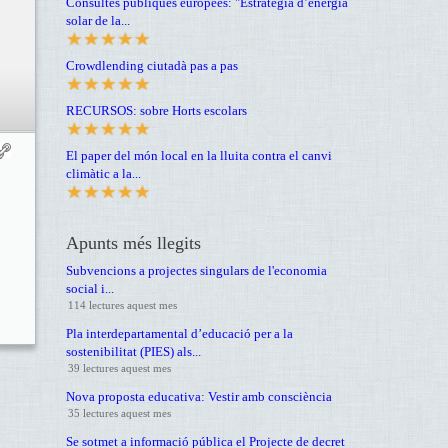
Consultes públiques europees: "Estratègia d’energia
solar de la...
Crowdlending ciutadà pas a pas
RECURSOS: sobre Horts escolars
El paper del món local en la lluita contra el canvi
climàtic a la...
Apunts més llegits
Subvencions a projectes singulars de l'economia
social i...
114 lectures aquest mes
Pla interdepartamental d’educació per a la
sostenibilitat (PIES) als...
39 lectures aquest mes
Nova proposta educativa: Vestir amb consciència
35 lectures aquest mes
Se sotmet a informació pública el Projecte de decret