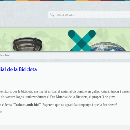
icicleta
al de la Bicicleta
 territoris per la bicicleta, ens ha fet arribar el material disponible en gallec, català, èuscar i castel
ls vostres logos i utilitzar durant el Dia Mundial de la Bicicleta, el proper 3 de juny.
 el lema “
Tothom amb bici
”. Esperem que us agradi la campanya i que la feu servir!
uí