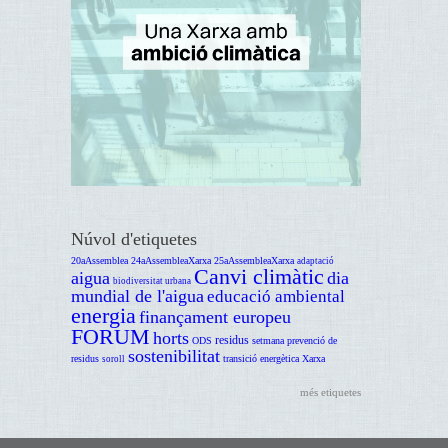
Núvol d'etiquetes
20aAssemblea
24aAssembleaXarxa
25aAssembleaXarxa
adaptació
Canvi climàtic
aigua
dia
biodiversitat urbana
mundial de l'aigua
educació ambiental
energia
finançament europeu
FORUM
horts
residus
ODS
setmana prevenció de
sostenibilitat
residus
transició energètica
Xarxa
soroll
més etiquetes