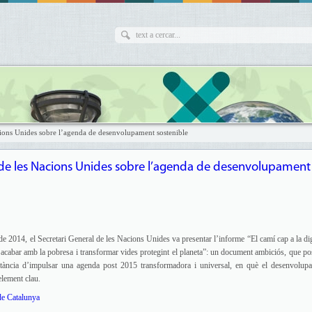
acions Unides sobre l’agenda de desenvolupament sostenible
me de les Nacions Unides sobre l’agenda de desenvolupament
e 2014, el Secretari General de les Nacions Unides va presentar l’informe “El camí cap a la dig
 acabar amb la pobresa i transformar vides protegint el planeta”: un document ambiciós, que po
rtància d’impulsar una agenda post 2015 transformadora i universal, en què el desenvolup
element clau.
de Catalunya