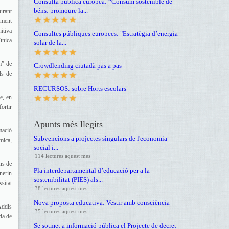
Consulta pública europea: “Consum sostenible de
béns: promoure la...
urant
ament
itiva
Consultes públiques europees: "Estratègia d’energia
única
solar de la...
m” de
Crowdlending ciutadà pas a pas
ls de
RECURSOS: sobre Horts escolars
e, en
fortir
Apunts més llegits
mació
Subvencions a projectes singulars de l'economia
mica,
social i...
114 lectures aquest mes
ns de
Pla interdepartamental d’educació per a la
nerin
sostenibilitat (PIES) als...
sitat
38 lectures aquest mes
Nova proposta educativa: Vestir amb consciència
Addis
35 lectures aquest mes
ia de
Se sotmet a informació pública el Projecte de decret