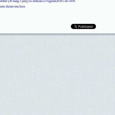
nible (30 maig-5 juny) es dedicarà a l'Agenda2030 i els ODS
llums durant una hora