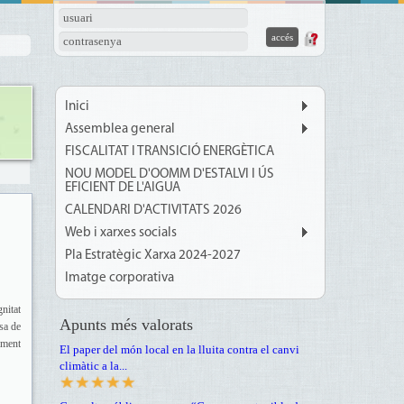
usuari
contrasenya
Inici
Assemblea general
FISCALITAT I TRANSICIÓ ENERGÈTICA
NOU MODEL D'OOMM D'ESTALVI I ÚS
EFICIENT DE L'AIGUA
CALENDARI D'ACTIVITATS 2026
Web i xarxes socials
Pla Estratègic Xarxa 2024-2027
Imatge corporativa
nitat
Apunts més valorats
sa de
ament
El paper del món local en la lluita contra el canvi
climàtic a la...