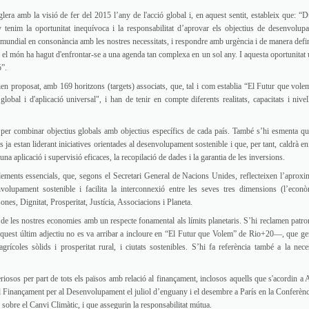
lera amb la visió de fer del 2015 l’any de l'acció global i, en aquest sentit, estableix que: “D
 tenim la oportunitat inequívoca i la responsabilitat d’aprovar els objectius de desenvolup
 mundial en consonància amb les nostres necessitats, i respondre amb urgència i de manera defin
ns el món ha hagut d'enfrontar-se a una agenda tan complexa en un sol any. I aquesta oportunitat 
ó”.
n proposat, amb 169 horitzons (targets) associats, que, tal i com establia “El Futur que vole
global i d'aplicació universal", i han de tenir en compte diferents realitats, capacitats i nivel
a per combinar objectius globals amb objectius específics de cada país. També s’hi esmenta qu
s ja estan liderant iniciatives orientades al desenvolupament sostenible i que, per tant, caldrà en
na aplicació i supervisió eficaces, la recopilació de dades i la garantia de les inversions.
ements essencials, que, segons el Secretari General de Nacions Unides, reflecteixen l’aproxi
olupament sostenible i facilita la interconnexió entre les seves tres dimensions (l’econò
sones, Dignitat, Prosperitat, Justícia, Associacions i Planeta.
a de les nostres economies amb un respecte fonamental als límits planetaris. S’hi reclamen patro
aquest últim adjectiu no es va arribar a incloure en “El Futur que Volem” de Rio+20—, que ge
grícoles sòlids i prosperitat rural, i ciutats sostenibles. S’hi fa referència també a la neces
iosos per part de tots els països amb relació al finançament, inclosos aquells que s'acordin a 
l Finançament per al Desenvolupament el juliol d’enguany i el desembre a París en la Conferènc
obre el Canvi Climàtic, i que assegurin la responsabilitat mútua.