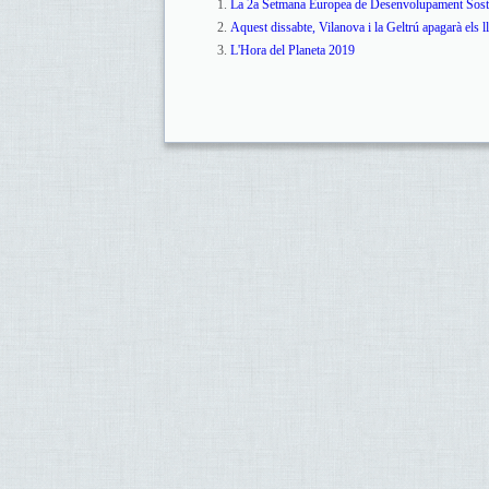
La 2a Setmana Europea de Desenvolupament Soste
Aquest dissabte, Vilanova i la Geltrú apagarà els 
L'Hora del Planeta 2019