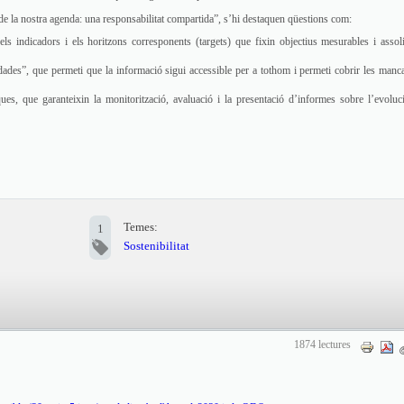
nt de la nostra agenda: una responsabilitat compartida”, s’hi destaquen qüestions com:
ls indicadors i els horitzons corresponents (targets) que fixin objectius mesurables i assoli
dades”, que permeti que la informació sigui accessible per a tothom i permeti cobrir les manc
ues, que garanteixin la monitorització, avaluació i la presentació d’informes sobre l’evoluc
Temes:
1
Sostenibilitat
1874 lectures