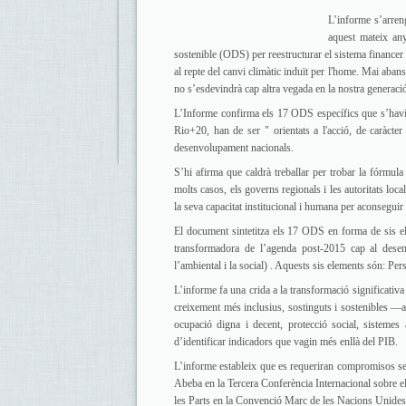
L’informe s’arreng
aquest mateix any
sostenible (ODS) per reestructurar el sistema financer
al repte del canvi climàtic induït per l'home. Mai aba
no s’esdevindrà cap altra vegada en la nostra generaci
L’Informe confirma els 17 ODS específics que s’havie
Rio+20, han de ser " orientats a l'acció, de caràcter 
desenvolupament nacionals.
S’hi afirma que caldrà treballar per trobar la fórmul
molts casos, els governs regionals i les autoritats local
la seva capacitat institucional i humana per aconseguir u
El document sintetitza els 17 ODS en forma de sis el
transformadora de l’agenda post-2015 cap al desenv
l’ambiental i la social) . Aquests sis elements són: Per
L’informe fa una crida a la transformació significativ
creixement més inclusius, sostinguts i sostenibles —
ocupació digna i decent, protecció social, sistemes a
d’identificar indicadors que vagin més enllà del PIB.
L’informe estableix que es requeriran compromisos ser
Abeba en la Tercera Conferència Internacional sobre e
les Parts en la Convenció Marc de les Nacions Unides s