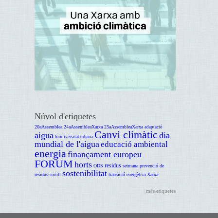
Núvol d'etiquetes
20aAssemblea
24aAssembleaXarxa
25aAssembleaXarxa
adaptació
Canvi climàtic
aigua
dia
biodiversitat urbana
mundial de l'aigua
educació ambiental
energia
finançament europeu
FORUM
horts
residus
ODS
setmana prevenció de
sostenibilitat
residus
transició energètica
Xarxa
soroll
més etiquetes