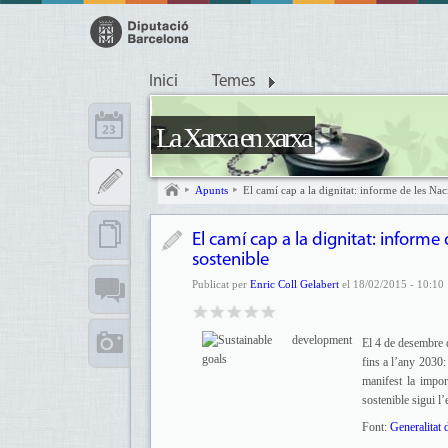
Inici
Temes
La Xarxa en xarxa
Apunts
El camí cap a la dignitat: informe de les N
El camí cap a la dignitat: infor
sostenible
Publicat per
Enric Coll Gelabert
el 18/02/2015 - 10:10
El 4 de desembre d
fins a l’any 2030:
manifest la impo
sostenible sigui l’
Font:
Generalitat 