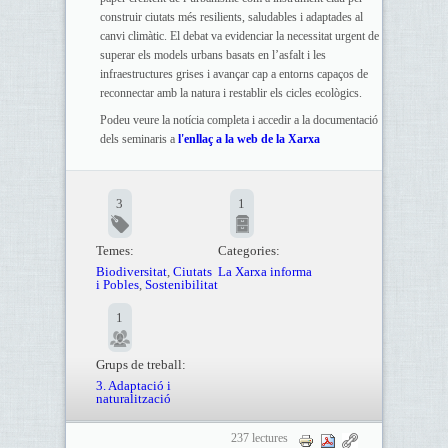
construir ciutats més resilients, saludables i adaptades al
canvi climàtic. El debat va evidenciar la necessitat urgent de
superar els models urbans basats en l’asfalt i les
infraestructures grises i avançar cap a entorns capaços de
reconnectar amb la natura i restablir els cicles ecològics.
Podeu veure la notícia completa i accedir a la documentació
dels seminaris a
l'enllaç a la web de la Xarxa
3
1
Temes:
Categories:
Biodiversitat
,
Ciutats
La Xarxa informa
i Pobles
,
Sostenibilitat
1
Grups de treball:
3. Adaptació i
naturalització
237 lectures