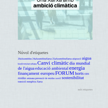
Núvol d'etiquetes
aigua
20aAssemblea
24aAssembleaXarxa
25aAssembleaXarxa
adaptació
Canvi climàtic
dia mundial
biodiversitat urbana
energia
de l'aigua
educació ambiental
FORUM
finançament europeu
horts
ODS
sostenibilitat
residus
setmana prevenció de residus
soroll
transició energètica
Xarxa
més etiquetes