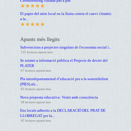
Crowdlending ciutadà pas a pas
El paper del món local en la lluita contra el canvi climàtic
a la...
Apunts més llegits
Subvencions a projectes singulars de l'economia social i...
155 lectures aquest mes
Se sotmet a informació pública el Projecte de decret del
PLATER
67 lectures aquest mes
Pla interdepartamental d’educació per a la sostenibilitat
(PIES) als...
63 lectures aquest mes
Nova proposta educativa: Vestir amb consciència
58 lectures aquest mes
Ens locals adherits a la DECLARACIÓ DEL PRAT DE
LLOBREGAT per la...
42 lectures aquest mes