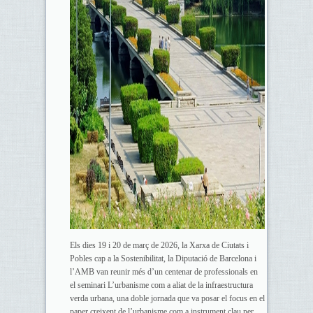
Els dies 19 i 20 de març de 2026, la Xarxa de Ciutats i
Pobles cap a la Sostenibilitat, la Diputació de Barcelona i
l’AMB van reunir més d’un centenar de professionals en
el seminari L’urbanisme com a aliat de la infraestructura
verda urbana, una doble jornada que va posar el focus en el
paper creixent de l’urbanisme com a instrument clau per