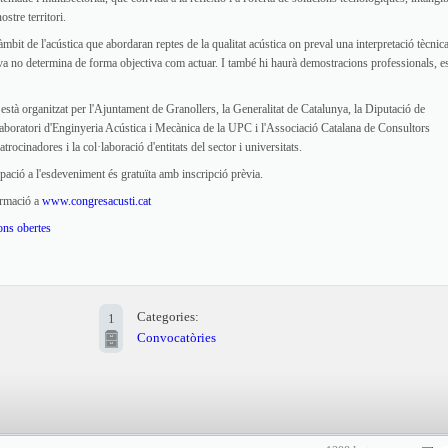
ostre territori.
it de l'acústica que abordaran reptes de la qualitat acústica on preval una interpretació tècnica
va no determina de forma objectiva com actuar. I també hi haurà demostracions professionals, e
stà organitzat per l'Ajuntament de Granollers, la Generalitat de Catalunya, la Diputació de
Laboratori d'Enginyeria Acústica i Mecànica de la UPC i l'Associació Catalana de Consultors
ocinadores i la col·laboració d'entitats del sector i universitats.
ipació a l'esdeveniment és gratuïta amb inscripció prèvia.
rmació a
www.congresacusti.cat
ons obertes
Categories:
1
Convocatòries