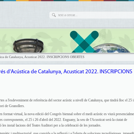
cústica de Catalunya, Acusticat 2022. INSCRIPCIONS OBERTES
grés d'Acústica de Catalunya, Acusticat 2022. INSCRIPCIONS
rtes a l'esdeveniment de referència del sector acústic a nivell de Catalunya, que tindrà lloc el 25 
tori de Granollers.
n format virtual, la nova edició del Congrés biennal sobre el medi acústic es viurà presencialme
s corresponents, el 25 i 26 d'abril del 2022. Enguany, la seu de l'Acusticat serà la ciutat de
 les instal·lacions del Teatre Auditori per a la celebració de les jornades.
emàtic i multisectorial, que convida a la reflexió i a l'oferta de solucions tecnològiques, intangib