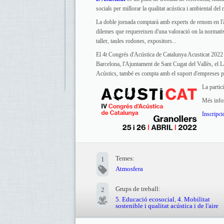
socials per millorar la qualitat acústica i ambiental del n
La doble jornada comptarà amb experts de renom en l'àmb
dilemes que requereixen d'una valoració on la normati
taller, taules rodones, expositors...
El 4t Congrés d'Acústica de Catalunya Acusticat 2022 e
Barcelona, l'Ajuntament de Sant Cugat del Vallès, el 
Acústics, també es compta amb el suport d'empreses patr
La partic
Més info
Inscripci
Temes:
1
Atmosfera
Grups de treball:
2
5. Educació ecosocial
,
4. Mobilitat
sostenible i qualitat acústica i de l'aire