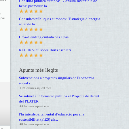
Consulta pública europea: “Consum sostenible de
béns: promoure la...
,
spai
Consultes públiques europees: "Estratègia d’energia
solar de la...
Crowdlending ciutadà pas a pas
RECURSOS: sobre Horts escolars
Apunts més llegits
Subvencions a projectes singulars de l'economia
social i...
119 lectures aquest mes
Se sotmet a informació pública el Projecte de decret
del PLATER
43 lectures aquest mes
Pla interdepartamental d’educació per a la
sostenibilitat (PIES) als...
40 lectures aquest mes