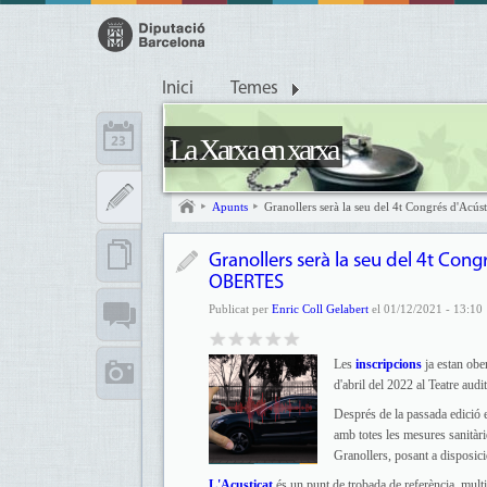
Inici
Temes
La Xarxa en xarxa
Apunts
Granollers serà la seu del 4t Congrés d'A
Granollers serà la seu del 4t Con
OBERTES
Publicat per
Enric Coll Gelabert
el 01/12/2021 - 13:10
Les
inscripcions
ja estan obe
d'abril del 2022 al Teatre audi
Després de la passada edició e
amb totes les mesures sanitàrie
Granollers, posant a disposició
L'Acusticat
és un punt de trobada de referència, multit