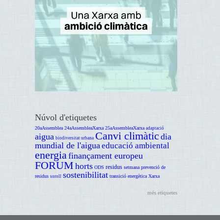
Núvol d'etiquetes
20aAssemblea
24aAssembleaXarxa
25aAssembleaXarxa
adaptació
Canvi climàtic
aigua
dia
biodiversitat urbana
mundial de l'aigua
educació ambiental
energia
finançament europeu
FORUM
horts
residus
ODS
setmana prevenció de
sostenibilitat
residus
transició energètica
Xarxa
soroll
més etiquetes