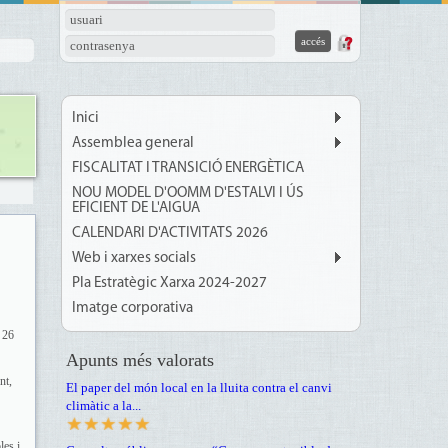
usuari
contrasenya
Inici
Assemblea general
FISCALITAT I TRANSICIÓ ENERGÈTICA
NOU MODEL D'OOMM D'ESTALVI I ÚS
EFICIENT DE L'AIGUA
CALENDARI D'ACTIVITATS 2026
Web i xarxes socials
Pla Estratègic Xarxa 2024-2027
Imatge corporativa
i 26
Apunts més valorats
nt,
El paper del món local en la lluita contra el canvi
climàtic a la...
les i