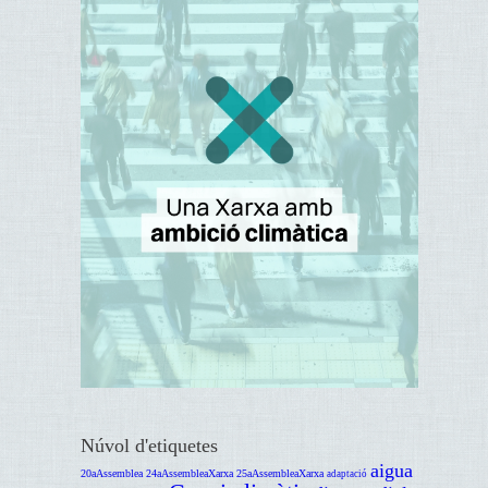
Núvol d'etiquetes
aigua
20aAssemblea
24aAssembleaXarxa
25aAssembleaXarxa
adaptació