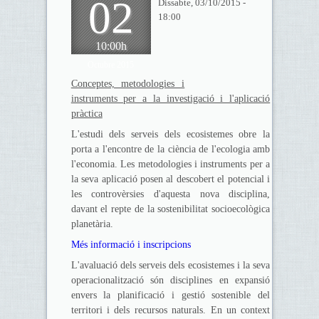
02
Dissabte, 03/10/2015 -
18:00
10:00h
Octubre 2015
Conceptes, metodologies i
instruments per a la investigació i l'aplicació
pràctica
L'estudi dels serveis dels ecosistemes obre la
porta a l'encontre de la ciència de l'ecologia amb
l'economia. Les metodologies i instruments per a
la seva aplicació posen al descobert el potencial i
les controvèrsies d'aquesta nova disciplina,
davant el repte de la sostenibilitat socioecològica
planetària.
Més informació i inscripcions
L'avaluació dels serveis dels ecosistemes i la seva
operacionalització són disciplines en expansió
envers la planificació i gestió sostenible del
territori i dels recursos naturals. En un context