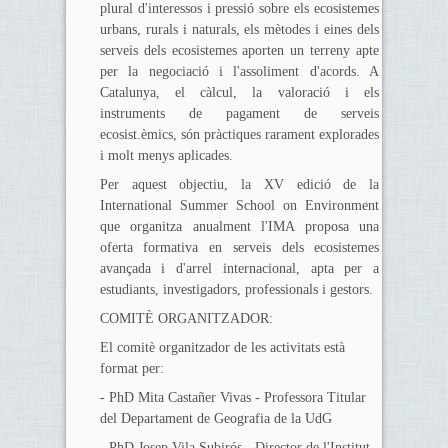
plural d'interessos i pressió sobre els ecosistemes
urbans, rurals i naturals, els mètodes i eines dels
serveis dels ecosistemes aporten un terreny apte
per la negociació i l'assoliment d'acords. A
Catalunya, el càlcul, la valoració i els
instruments de pagament de serveis
ecosist.èmics, són pràctiques rarament explorades
i molt menys aplicades.
Per aquest objectiu, la XV edició de la
International Summer School on Environment
que organitza anualment l'IMA proposa una
oferta formativa en serveis dels ecosistemes
avançada i d'arrel internacional, apta per a
estudiants, investigadors, professionals i gestors.
COMITÈ ORGANITZADOR:
El comitè organitzador de les activitats està
format per:
- PhD Mita Castañer Vivas - Professora Titular
del Departament de Geografia de la UdG
- PhD Josep Vila Subirós - Director de l'Institut