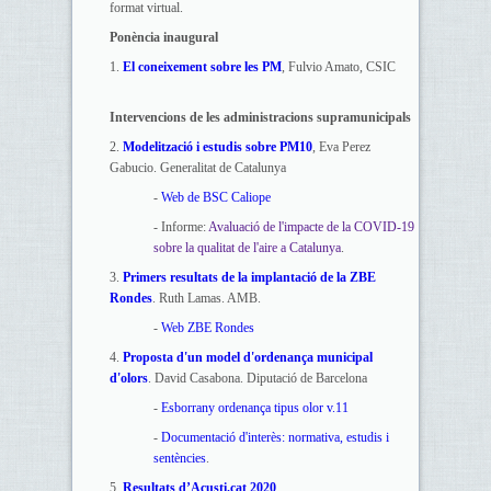
format virtual.
Ponència inaugural
1.
El coneixement sobre les PM
, Fulvio Amato, CSIC
Intervencions de les administracions supramunicipals
2.
Modelització i estudis sobre PM10
, Eva Perez
Gabucio. Generalitat de Catalunya
-
Web de BSC Caliope
- Informe:
Avaluació de l'impacte de la COVID-19
sobre la qualitat de l'aire a Catalunya
.
3.
Primers resultats de la implantació de la ZBE
Rondes
. Ruth Lamas. AMB.
-
Web ZBE Rondes
4.
Proposta d'un model d'ordenança municipal
d'olors
. David Casabona. Diputació de Barcelona
-
Esborrany ordenança tipus olor v.11
-
Documentació d'interès: normativa, estudis i
sentències
.
5.
Resultats d’Acusti.cat 2020