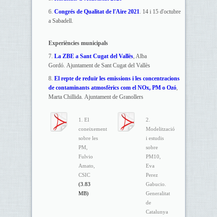
6.
Congrés de Qualitat de l'Aire 2021
. 14 i 15 d'octubre
a Sabadell.
Experiències municipals
7.
La ZBE a Sant Cugat del Vallès
, Alba
Gordó. Ajuntament de Sant Cugat del Vallès
8.
El repte de reduïr les emissions i les concentracions
de contaminants atmosfèrics com el NOx, PM o Ozó
,
Marta Chillida. Ajuntament de Granollers
1. El
2.
coneixement
Modelització
sobre les
i estudis
PM,
sobre
Fulvio
PM10,
Amato,
Eva
CSIC
Perez
(3.83
Gabucio.
MB)
Generalitat
de
Catalunya