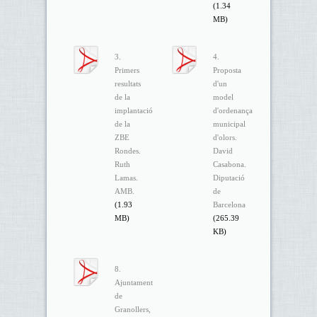
(1.34
MB)
3.
4.
Primers
Proposta
resultats
d'un
de la
model
implantació
d'ordenança
de la
municipal
ZBE
d'olors.
Rondes.
David
Ruth
Casabona.
Lamas.
Diputació
AMB.
de
(1.93
Barcelona
MB)
(265.39
KB)
8.
Ajuntament
de
Granollers,