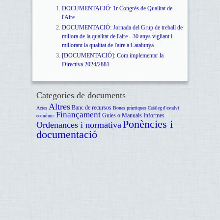
DOCUMENTACIÓ: 1r Congrés de Qualitat de
l'Aire
DOCUMENTACIÓ: Jornada del Grup de treball de
millora de la qualitat de l'aire - 30 anys vigilant i
millorant la qualitat de l'aire a Catalunya
[DOCUMENTACIÓ]: Com implementar la
Directiva 2024/2881
Categories de documents
Altres
Banc de recursos
Actes
Bones pràctiques
Catàleg d'estalvi
Finançament
Guies o Manuals
Informes
econòmic
Ponències i
Ordenances i normativa
documentació