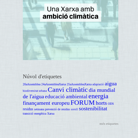
Núvol d'etiquetes
aigua
20aAssemblea
24aAssembleaXarxa
25aAssembleaXarxa
adaptació
Canvi climàtic
dia mundial
biodiversitat urbana
energia
de l'aigua
educació ambiental
FORUM
finançament europeu
horts
ODS
sostenibilitat
residus
setmana prevenció de residus
soroll
transició energètica
Xarxa
més etiquetes