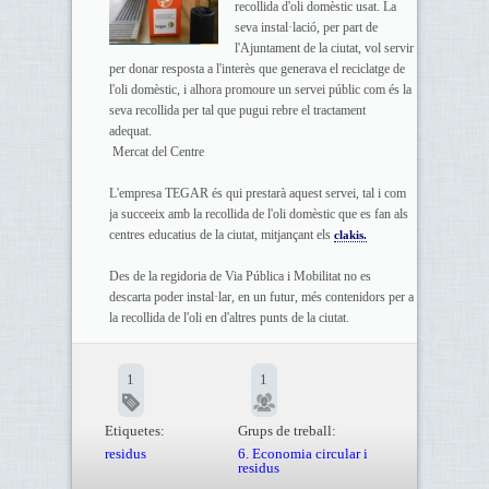
recollida d'oli domèstic usat. La
seva instal·lació, per part de
l'Ajuntament de la ciutat, vol servir
per donar resposta a l'interès que generava el reciclatge de
l'oli domèstic, i alhora promoure un servei públic com és la
seva recollida per tal que pugui rebre el tractament
adequat.
Mercat del Centre
L'empresa TEGAR és qui prestarà aquest servei, tal i com
ja succeeix amb la recollida de l'oli domèstic que es fan als
centres educatius de la ciutat, mitjançant els
clakis.
Des de la regidoria de Via Pública i Mobilitat no es
descarta poder instal·lar, en un futur, més contenidors per a
la recollida de l'oli en d'altres punts de la ciutat.
1
1
Etiquetes:
Grups de treball:
residus
6. Economia circular i
residus