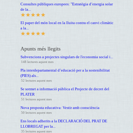
Consultes públiques europees: "Estratègia d’energia solar
de la...
El paper del món local en la lluita contra el canvi climàtic
a la...
Apunts més llegits
Subvencions a projectes singulars de l'economia social i...
148 lectures aquest mes
Pla interdepartamental d’educació per a la sostenibilitat
(PIES) als...
52 lectures aquest mes
Se sotmet a informació pública el Projecte de decret del
PLATER
51 lectures aquest mes
Nova proposta educativa: Vestir amb consciència
50 lectures aquest mes
Ens locals adherits a la DECLARACIÓ DEL PRAT DE
LLOBREGAT per la...
35 lectures aquest mes