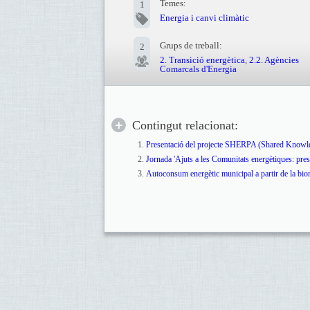
Temes:
1
Energia i canvi climàtic
Grups de treball:
2
2. Transició energètica
,
2.2. Agències
Comarcals d'Energia
Contingut relacionat:
Presentació del projecte SHERPA (Shared Knowled
Jornada 'Ajuts a les Comunitats energètiques: prese
Autoconsum energètic municipal a partir de la bio