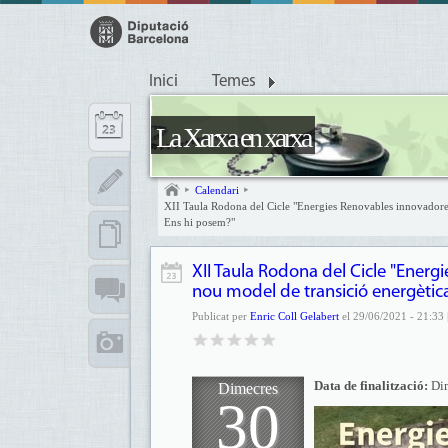
Inici
Temes
La Xarxa en xarxa
Calendari
XII Taula Rodona del Cicle "Energies Renovables innovadores, 
Ens hi posem?"
XII Taula Rodona del Cicle "Energ
nou model de transició energètica,
Publicat per
Enric Coll Gelabert
el 29/06/2021 - 21:33 
Data de finalització:
Di
Dimecres
30