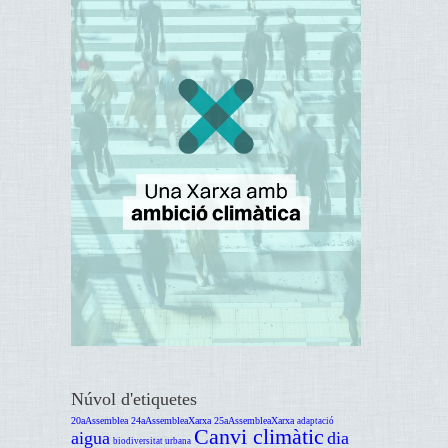
Núvol d'etiquetes
20aAssemblea
24aAssembleaXarxa
25aAssembleaXarxa
adaptació
Canvi climàtic
aigua
dia
biodiversitat urbana