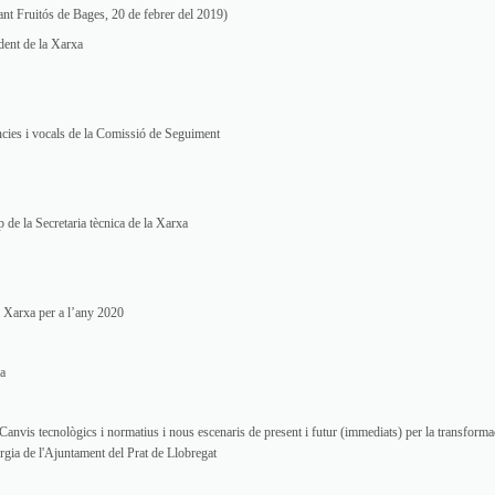
nt Fruitós de Bages, 20 de febrer del 2019)
ent de la Xarxa
cies i vocals de la Comissió de Seguiment
 de la Secretaria tècnica de la Xarxa
 Xarxa per a l’any 2020
da
Canvis tecnològics i normatius i nous escenaris de present i futur (immediats) per la transforma
gia de l'Ajuntament del Prat de Llobregat