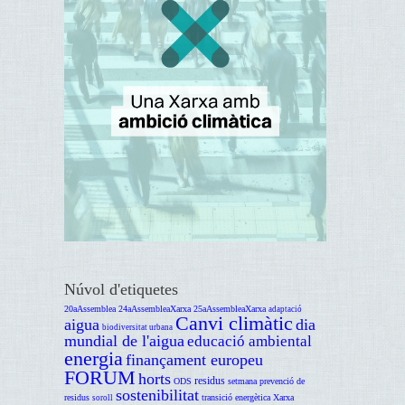
Núvol d'etiquetes
20aAssemblea
24aAssembleaXarxa
25aAssembleaXarxa
adaptació
Canvi climàtic
aigua
dia
biodiversitat urbana
mundial de l'aigua
educació ambiental
energia
finançament europeu
FORUM
horts
residus
ODS
setmana prevenció de
sostenibilitat
residus
transició energètica
Xarxa
soroll