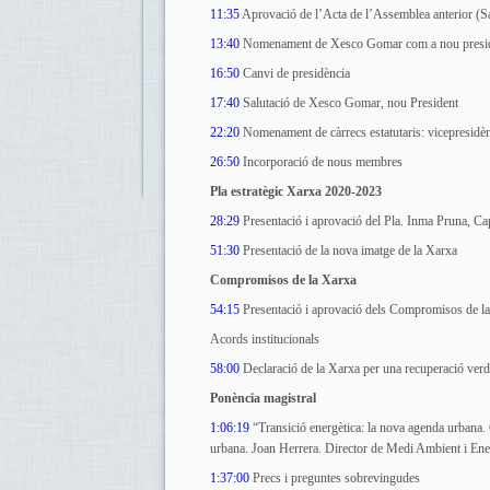
11:35
Aprovació de l’Acta de l’Assemblea anterior (Sa
13:40
Nomenament de Xesco Gomar com a nou presid
16:50
Canvi de presidència
17:40
Salutació de Xesco Gomar, nou President
22:20
Nomenament de càrrecs estatutaris: vicepresidèn
26:50
Incorporació de nous membres
Pla estratègic Xarxa 2020-2023
28:29
Presentació i aprovació del Pla. Inma Pruna, Cap
51:30
Presentació de la nova imatge de la Xarxa
Compromisos de la Xarxa
54:15
Presentació i aprovació dels Compromisos de la
Acords institucionals
58:00
Declaració de la Xarxa per una recuperació ver
Ponència magistral
1:06:19
“Transició energètica: la nova agenda urbana. 
urbana. Joan Herrera. Director de Medi Ambient i Ener
1:37:00
Precs i preguntes sobrevingudes