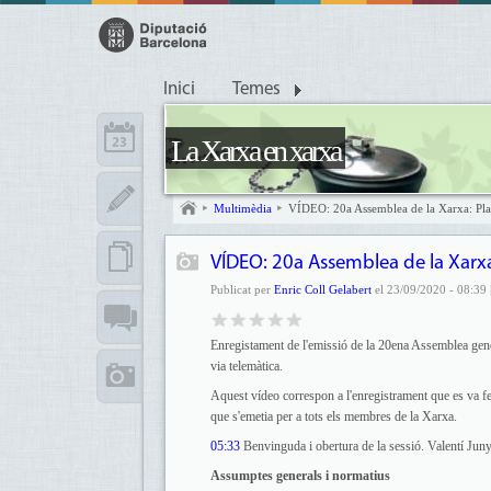
Inici
Temes
La Xarxa en xarxa
Multimèdia
VÍDEO: 20a Assemblea de la Xarxa: Pla
VÍDEO: 20a Assemblea de la Xarxa
Publicat per
Enric Coll Gelabert
el 23/09/2020 - 08:39 
Enregistament de l'emissió de la 20ena Assemblea gener
via telemàtica.
Aquest vídeo correspon a l'enregistrament que es va fer
que s'emetia per a tots els membres de la Xarxa.
05:33
Benvinguda i obertura de la sessió. Valentí Juny
Assumptes generals i normatius