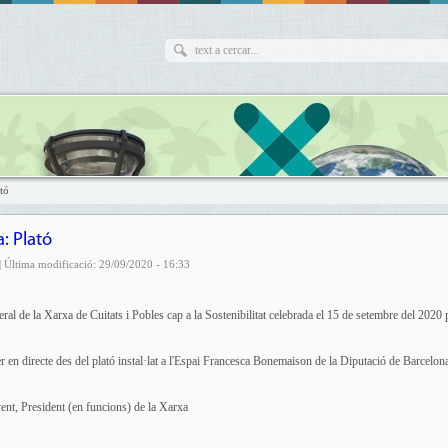
tó
: Plató
| Última modificació: 29/09/2020 - 16:33
al de la Xarxa de Cuitats i Pobles cap a la Sostenibilitat celebrada el 15 de setembre del 2020 
 en directe des del plató instal·lat a l'Espai Francesca Bonemaison de la Diputació de Barcelona
ent, President (en funcions) de la Xarxa