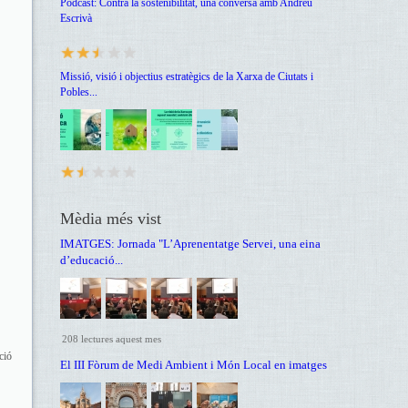
Podcast: Contra la sostenibilitat, una conversa amb Andreu
Escrivà
Missió, visió i objectius estratègics de la Xarxa de Ciutats i
Pobles...
Mèdia més vist
IMATGES: Jornada "L’Aprenentatge Servei, una eina
d’educació...
208 lectures aquest mes
ció
El III Fòrum de Medi Ambient i Món Local en imatges