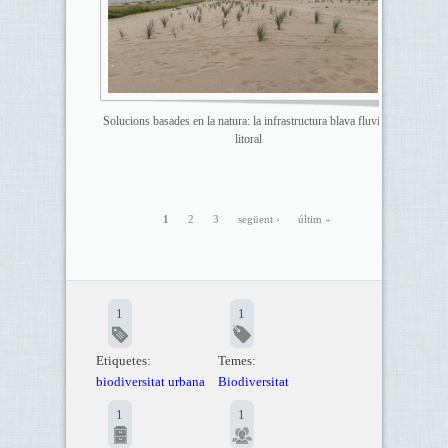
Solucions basades en la natura: la infrastructura blava fluvial i
litoral
1
2
3
següent ›
últim »
1
1
Etiquetes:
Temes:
biodiversitat urbana
Biodiversitat
1
1