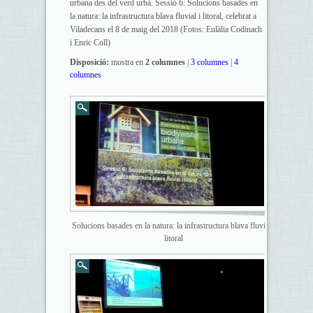
urbana des del verd urbà. Sessió 6: Solucions basades en
la natura: la infrastructura blava fluvial i litoral, celebrat a
Viladecans el 8 de maig del 2018 (Fotos: Eulàlia Codinach
i Enric Coll)
Disposició:
mostra en
2 columnes
|
3 columnes
|
4
columnes
Solucions basades en la natura: la infrastructura blava fluvial i
litoral