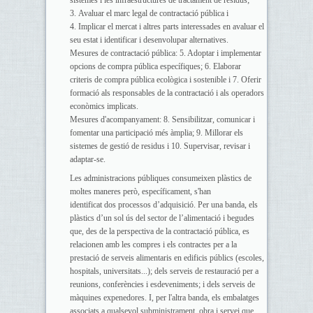
sistemes i les infraestructures de tractament de residus;
3. Avaluar el marc legal de contractació pública i
4. Implicar el mercat i altres parts interessades en avaluar el
seu estat i identificar i desenvolupar alternatives.
Mesures de contractació pública: 5. Adoptar i implementar
opcions de compra pública específiques; 6. Elaborar
criteris de compra pública ecològica i sostenible i 7. Oferir
formació als responsables de la contractació i als operadors
econòmics implicats.
Mesures d'acompanyament: 8. Sensibilitzar, comunicar i
fomentar una participació més àmplia; 9. Millorar els
sistemes de gestió de residus i 10. Supervisar, revisar i
adaptar-se.
Les administracions públiques consumeixen plàstics de
moltes maneres però, específicament, s'han
identificat dos processos d’adquisició. Per una banda, els
plàstics d’un sol ús del sector de l’alimentació i begudes
que, des de la perspectiva de la contractació pública, es
relacionen amb les compres i els contractes per a la
prestació de serveis alimentaris en edificis públics (escoles,
hospitals, universitats...); dels serveis de restauració per a
reunions, conferències i esdeveniments; i dels serveis de
màquines expenedores. I, per l'altra banda, els embalatges
associats a qualsevol subministrament, obra i servei que