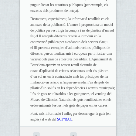
puguin licitar les autoritats públiques (per exemple, els
envasos dels productes de neteja).
Destaquem, especialment, la informació recollida en els
annexos de la publicació. L'annex I proporciona un model
de política per restringir la compra i ús de plàstics d’un sol
ús; el II recopila diferents criteris a introduir en la
contractació pública per a cadascun dels sectors clau; i
el III presenta exemples d’administracions públiques de
diferents països mediterranis i europeus per il·lustrar una
varietat dels passos i mesures possibles. L'Ajuntament de
Barcelona apareix en aquest recull d'estudis de
casos d'aplicació de criteris relacionats amb els plàstics
d’un sol ús en la contractació amb les pràctiques de: la
Instrucció en relació a l'aigua envasada i l'ús de gots de
plàstic d'un sol ús en les dependències i serveis municipals;
l’ús de gots reutilitzables a les guinguetes; el vending del
Museu de Ciències Naturals; els gots reutilitzables en els
esdeveniments festius i els gots de paper en les curses.
Font, més informació i enllaç per descarregar la guia (en
anglès) al web del
SCP/RAC
.