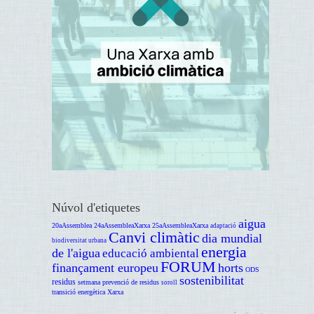
Núvol d'etiquetes
aigua
20aAssemblea
24aAssembleaXarxa
25aAssembleaXarxa
adaptació
Canvi climàtic
dia mundial
biodiversitat urbana
energia
de l'aigua
educació ambiental
FORUM
finançament europeu
horts
ODS
sostenibilitat
residus
setmana prevenció de residus
soroll
transició energètica
Xarxa