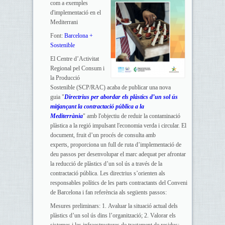
com a exemples
d'implementació en el
Mediterrani
Font:
Barcelona +
Sostenible
El Centre d’Activitat
Regional pel Consum i
la Producció
Sostenible (SCP/RAC) acaba de publicar una nova
guia "
Directrius per abordar els plàstics d’un sol ús
mitjançant la contractació pública a la
Mediterrània
" amb l'objectiu de reduir la contaminació
plàstica a la regió impulsant l'economia verda i circular. El
document, fruit d’un procés de consulta amb
experts, proporciona un full de ruta d’implementació de
deu passos per desenvolupar el marc adequat per afrontar
la reducció de plàstics d’un sol ús a través de la
contractació pública. Les directrius s’orienten als
responsables polítics de les parts contractants del Conveni
de Barcelona i fan referència als següents passos:
Mesures preliminars: 1. Avaluar la situació actual dels
plàstics d’un sol ús dins l’organització; 2. Valorar els