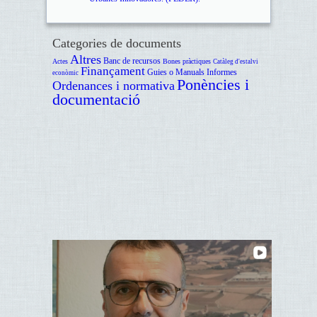
Categories de documents
Altres
Banc de recursos
Actes
Bones pràctiques
Catàleg d'estalvi
Finançament
Guies o Manuals
Informes
econòmic
Ponències i
Ordenances i normativa
documentació