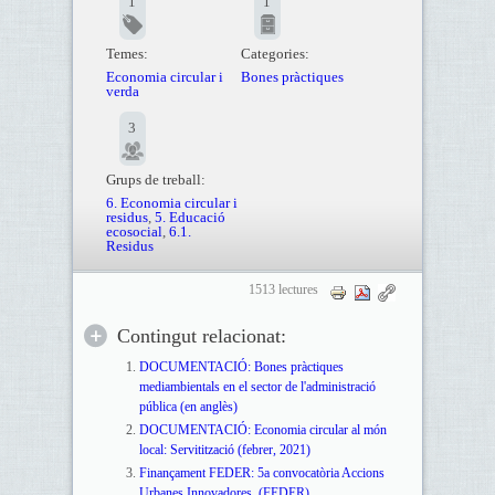
1
1
Temes:
Categories:
Economia circular i
Bones pràctiques
verda
3
Grups de treball:
6. Economia circular i
residus
,
5. Educació
ecosocial
,
6.1.
Residus
1513 lectures
Contingut relacionat:
DOCUMENTACIÓ: Bones pràctiques
mediambientals en el sector de l'administració
pública (en anglès)
DOCUMENTACIÓ: Economia circular al món
local: Servitització (febrer, 2021)
Finançament FEDER: 5a convocatòria Accions
Urbanes Innovadores. (FEDER).