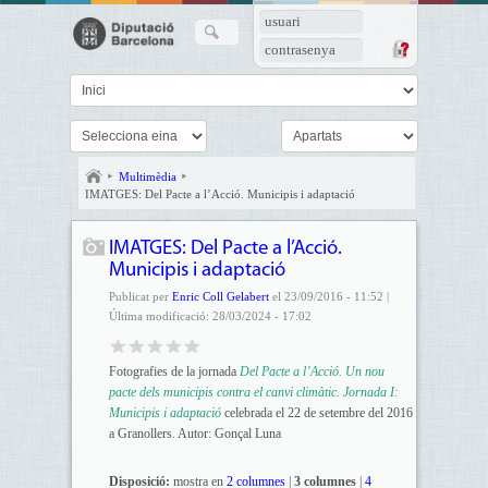
usuari
contrasenya
Multimèdia
IMATGES: Del Pacte a l’Acció. Municipis i adaptació
IMATGES: Del Pacte a l’Acció.
Municipis i adaptació
Publicat per
Enric Coll Gelabert
el 23/09/2016 - 11:52 |
Última modificació: 28/03/2024 - 17:02
Fotografies de la jornada
Del Pacte a l’Acció. Un nou
pacte dels municipis contra el canvi climàtic. Jornada I:
Municipis i adaptació
celebrada el 22 de setembre del 2016
a Granollers. Autor: Gonçal Luna
Disposició:
mostra en
2 columnes
|
3 columnes
|
4