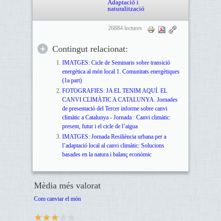
Adaptació i
naturalització
26884 lectures
Contingut relacionat:
IMATGES: Cicle de Seminaris sobre transició
energètica al món local 1. Comunitats energètiques
(1a part)
FOTOGRAFIES: JA EL TENIM AQUÍ. EL
CANVI CLIMÀTIC A CATALUNYA. Jornades
de presentació del Tercer informe sobre canvi
climàtic a Catalunya - Jornada : Canvi climàtic:
present, futur i el cicle de l’aigua
IMATGES: Jornada Resiliència urbana per a
l’adaptació local al canvi climàtic: Solucions
basades en la natura i balanç econòmic
Mèdia més valorat
Com canviar el món