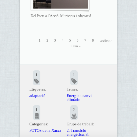
Del Pacte a l’Acció. Municipis i adaptació
1
2
3
4
5
6
7
8
següent ›
últim »
1
1
Etiquetes:
Temes:
adaptació
Energia i canvi
climàtic
1
2
Categories:
Grups de treball:
FOTOS de la Xarxa
2. Transició
energètica
,
3.