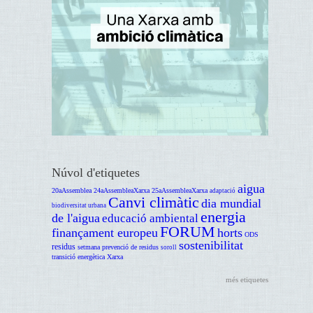
Núvol d'etiquetes
aigua
20aAssemblea
24aAssembleaXarxa
25aAssembleaXarxa
adaptació
Canvi climàtic
dia mundial
biodiversitat urbana
energia
de l'aigua
educació ambiental
FORUM
finançament europeu
horts
ODS
sostenibilitat
residus
setmana prevenció de residus
soroll
transició energètica
Xarxa
més etiquetes