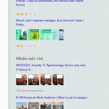
Podcast: Contra la sostenibilitat, una conversa amb Andreu
Escrivà
Missió, visió i objectius estratègics de la Xarxa de Ciutats i
Pobles...
Mèdia més vist
IMATGES: Jornada "L’Aprenentatge Servei, una eina
d’educació...
191 lectures aquest mes
El III Fòrum de Medi Ambient i Món Local en imatges