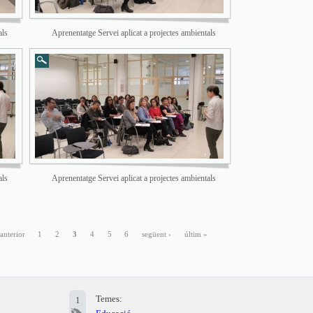
als
Aprenentatge Servei aplicat a projectes ambientals
als
Aprenentatge Servei aplicat a projectes ambientals
 anterior
1
2
3
4
5
6
següent ›
últim »
Temes:
1