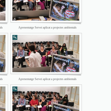
als
Aprenentatge Servei aplicat a projectes ambientals
als
Aprenentatge Servei aplicat a projectes ambientals