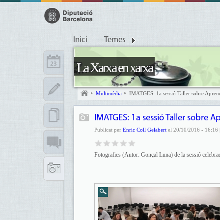
Inici
Temes
La Xarxa en xarxa
Multimèdia
IMATGES: 1a sessió Taller sobre Aprenen
IMATGES: 1a sessió Taller sobre A
Publicat per
Enric Coll Gelabert
el 20/10/2016 - 16:16 
Fotografies (Autor: Gonçal Luna) de la sessió celebrad