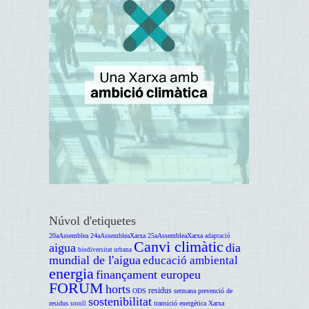
Núvol d'etiquetes
20aAssemblea
24aAssembleaXarxa
25aAssembleaXarxa
adaptació
Canvi climàtic
aigua
dia
biodiversitat urbana
mundial de l'aigua
educació ambiental
energia
finançament europeu
FORUM
horts
residus
ODS
setmana prevenció de
sostenibilitat
residus
transició energètica
Xarxa
soroll