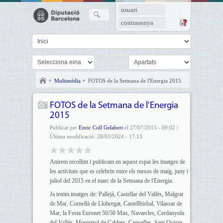
usuari
contrasenya
Multimèdia
FOTOS de la Setmana de l'Energia 2015
FOTOS de la Setmana de l'Energia
2015
Publicat per
Enric Coll Gelabert
el 27/07/2015 - 09:02 |
Última modificació: 28/03/2024 - 17:13
Anirem recollint i publicant en aquest espai les imatges de
les activitats que es celebrin entre els mesos de maig, juny i
juliol del 2015 en el marc de la Setmana de l'Energia.
Ja tenim imatges de: Pallejà, Castellar del Vallès, Malgrat
de Mar, Cornellà de Llobregat, Castellbisbal, Vilassar de
Mar, la Festa Euronet 50/50 Max, Navarcles, Cerdanyola
del Vallès, Monistrol de Calders, Canyelles, Sant Quirze