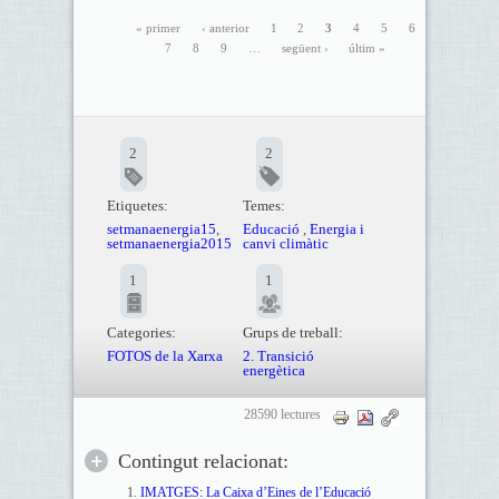
« primer
‹ anterior
1
2
3
4
5
6
7
8
9
…
següent ›
últim »
2
2
Etiquetes:
Temes:
setmanaenergia15
,
Educació
,
Energia i
setmanaenergia2015
canvi climàtic
1
1
Categories:
Grups de treball:
FOTOS de la Xarxa
2. Transició
energètica
28590 lectures
Contingut relacionat:
IMATGES: La Caixa d’Eines de l’Educació