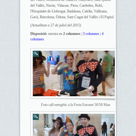
del Vallès, Navàs, Vilassar, Piera, Cardedeu, Rubí,
l'Hospitalet de Llobregat, Badalona, Calella, Vallirana,
Gavà, Barcelona, Òdena, Sant Cugat del Vallès i El Papiol.
(Actualitzat a 27 de juliol del 2015)
Disposició:
mostra en
2 columnes
|
3 columnes
|
4
columnes
Foto call energètic a la Festa Euronet 50/50 Max