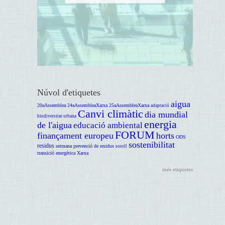
Núvol d'etiquetes
aigua
20aAssemblea
24aAssembleaXarxa
25aAssembleaXarxa
adaptació
Canvi climàtic
dia mundial
biodiversitat urbana
energia
de l'aigua
educació ambiental
FORUM
finançament europeu
horts
ODS
sostenibilitat
residus
setmana prevenció de residus
soroll
transició energètica
Xarxa
més etiquetes