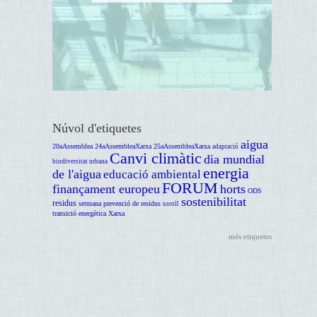
Núvol d'etiquetes
aigua
20aAssemblea
24aAssembleaXarxa
25aAssembleaXarxa
adaptació
Canvi climàtic
dia mundial
biodiversitat urbana
energia
de l'aigua
educació ambiental
FORUM
finançament europeu
horts
ODS
sostenibilitat
residus
setmana prevenció de residus
soroll
transició energètica
Xarxa
més etiquetes