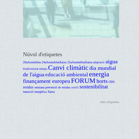
Núvol d'etiquetes
aigua
20aAssemblea
24aAssembleaXarxa
25aAssembleaXarxa
adaptació
Canvi climàtic
dia mundial
biodiversitat urbana
energia
de l'aigua
educació ambiental
FORUM
finançament europeu
horts
ODS
sostenibilitat
residus
setmana prevenció de residus
soroll
transició energètica
Xarxa
més etiquetes