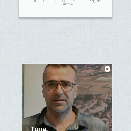
11
12
13
14
15
…
següent ›
últim »