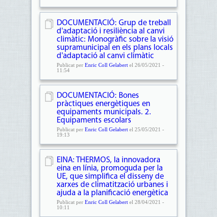
DOCUMENTACIÓ: Grup de treball
d'adaptació i resiliència al canvi
climàtic: Monogràfic sobre la visió
supramunicipal en els plans locals
d'adaptació al canvi climàtic
Publicat per
Enric Coll Gelabert
el 26/05/2021 -
11:54
DOCUMENTACIÓ: Bones
pràctiques energètiques en
equipaments municipals. 2.
Equipaments escolars
Publicat per
Enric Coll Gelabert
el 25/05/2021 -
19:13
EINA: THERMOS, la innovadora
eina en línia, promoguda per la
UE, que simplifica el disseny de
xarxes de climatització urbanes i
ajuda a la planificació energètica
Publicat per
Enric Coll Gelabert
el 28/04/2021 -
10:11