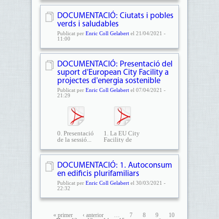
DOCUMENTACIÓ: Ciutats i pobles
verds i saludables
Publicat per
Enric Coll Gelabert
el 21/04/2021 -
11:00
DOCUMENTACIÓ: Presentació del
suport d'European City Facility a
projectes d'energia sostenible
Publicat per
Enric Coll Gelabert
el 07/04/2021 -
21:29
0. Presentació
1. La EU City
de la sessió...
Facility de
un...
DOCUMENTACIÓ: 1. Autoconsum
en edificis plurifamiliars
Publicat per
Enric Coll Gelabert
el 30/03/2021 -
22:32
« primer
‹ anterior
…
7
8
9
10