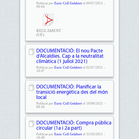
Publicat per
Enric Coll Gelabert
el 09/07/2021 -
09:04
REGLAMENT
(UE)
2021/1119
DEL...
DOCUMENTACIÓ: El nou Pacte
d'Alcaldies. Cap a la neutralitat
climàtica (1 juliol 2021)
Publicat per
Enric Coll Gelabert
el 02/07/2021 -
10:47
DOCUMENTACIÓ: Planificar la
transició energètica des del món
local
Publicat per
Enric Coll Gelabert
el 18/06/2021 -
08:56
DOCUMENTACIÓ: Compra pública
circular (1a i 2a part)
Publicat per
Enric Coll Gelabert
el 31/05/2021 -
10:49