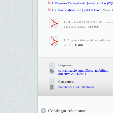
El Programa Metropolità de Qualitat de l’Aire (P
Els Plans de Millora de Qualitat de l’Aire.
Maria Llo
La Directiva (UE) 2024/2881 des d’una m
i de gestió pública.
(7.56 MB)
El Programa Metropolità de Qualitat de 
2030)
(3.8 MB)
Etiquetes:
1
contaminació atmosfèrica; mobilitat;
directiva 2024/2881
Categories:
1
Ponències i documentació
Contingut relacionat: