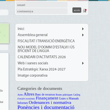
usuari
contrasenya
Inici
Assemblea general
FISCALITAT I TRANSICIÓ ENERGÈTICA
NOU MODEL D'OOMM D'ESTALVI I ÚS
EFICIENT DE L'AIGUA
CALENDARI D'ACTIVITATS 2026
Web i xarxes socials
Pla Estratègic Xarxa 2024-2027
Imatge corporativa
Categories de documents
dis
Altres
Banc de recursos
Actes
Bones pràctiques
Catàleg
Finançament
Guies o Manuals
d'estalvi econòmic
Ordenances i normativa
tat
Informes
Ponències i documentació