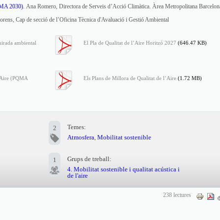
QMA 2030).
Ana Romero, Directora de Serveis d’Acció Climàtica. Àrea Metropolitana Barcelon
rens, Cap de secció de l’Oficina Tècnica d'Avaluació i Gestió Ambiental
irada ambiental
El Pla de Qualitat de l’Aire Horitzó 2027
(646.47 KB)
l’Aire (PQMA
Els Plans de Millora de Qualitat de l’Aire
(1.72 MB)
Temes:
2
Atmosfera
,
Mobilitat sostenible
Grups de treball:
1
4. Mobilitat sostenible i qualitat acústica i
de l'aire
238 lectures