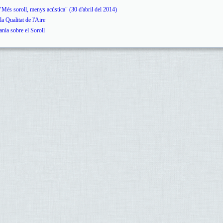
 soroll, menys acústica" (30 d'abril del 2014)
Qualitat de l'Aire
ia sobre el Soroll