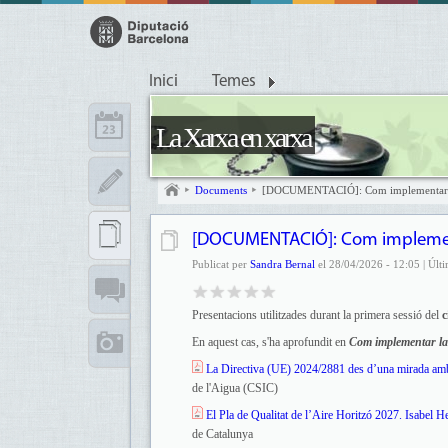
Inici
Temes
La Xarxa en xarxa
Documents
[DOCUMENTACIÓ]: Com implementar l
[DOCUMENTACIÓ]: Com implement
Publicat per
Sandra Bernal
el 28/04/2026 - 12:05 | Últ
Presentacions utilitzades durant la primera sessió del
c
En aquest cas, s'ha aprofundit en
Com implementar la
La Directiva (UE) 2024/2881 des d’una mirada ambie
de l'Aigua (CSIC)
El Pla de Qualitat de l’Aire Horitzó 2027. Isabel 
de Catalunya