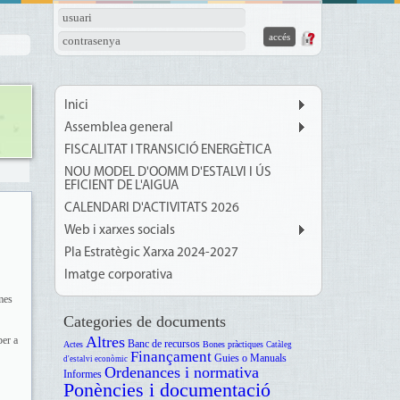
usuari
contrasenya
Inici
Assemblea general
FISCALITAT I TRANSICIÓ ENERGÈTICA
NOU MODEL D'OOMM D'ESTALVI I ÚS
EFICIENT DE L'AIGUA
CALENDARI D'ACTIVITATS 2026
Web i xarxes socials
Pla Estratègic Xarxa 2024-2027
Imatge corporativa
emes
Categories de documents
Altres
per a
Banc de recursos
Actes
Bones pràctiques
Catàleg
Finançament
Guies o Manuals
d'estalvi econòmic
Ordenances i normativa
Informes
Ponències i documentació