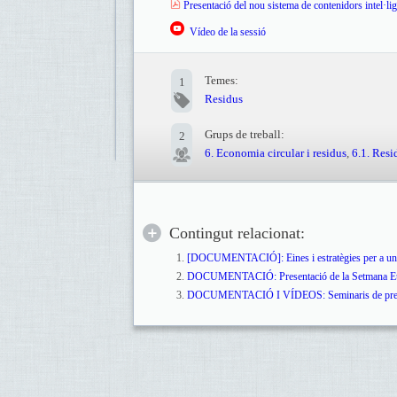
Presentació del nou sistema de contenidors intel·li
​
Vídeo de la sessió
Temes:
1
Residus
Grups de treball:
2
6. Economia circular i residus
,
6.1. Resi
Contingut relacionat:
[DOCUMENTACIÓ]: Eines i estratègies per a un se
DOCUMENTACIÓ: Presentació de la Setmana Euro
DOCUMENTACIÓ I VÍDEOS: Seminaris de presenta