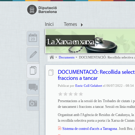
Inici
Temes
La Xarxa en xarxa
Documents
DOCUMENTACIÓ: Recollida selectiva amb 
DOCUMENTACIÓ: Recollida selecti
fraccions a tancar
Publicat per
Enric Coll Gelabert
el 06/07/2022 - 08:54
Presentacions a la sessió de les Trobades de ciutats i 
de tancament i fraccions a tancar. Sessió en línia realit
Organitzat amb l'Agència de Residus de Catalunya, la 
la recollida selectiva porta a porta i la Xarxa de Ciutats
Sistema de control d'accés a Tarragona
. Jordi Bru.