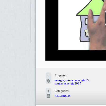
Etiquetes:
3
energia
,
setmanaenergia15
,
setmanaenergia2015
Categories:
1
RECURSOS