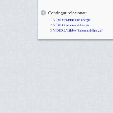
Contingut relacionat:
VÍDEO: Pedalem amb Energia
VÍDEO: Cuinem amb Energia
VÍDEO: L'Inflable "Saltem amb Energia"