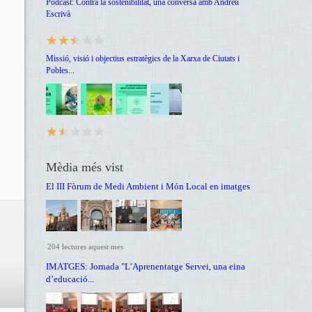
Podcast: Contra la sostenibilitat, una conversa amb Andreu
Escrivà
Missió, visió i objectius estratègics de la Xarxa de Ciutats i
Pobles...
Mèdia més vist
El III Fòrum de Medi Ambient i Món Local en imatges
204 lectures aquest mes
IMATGES: Jornada "L’Aprenentatge Servei, una eina
d’educació...