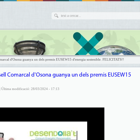
 Comarcal d'Osona guanya un dels premis EUSEW15 d'energia sostenible. FELICITATS!!
onsell Comarcal d'Osona guanya un dels premis EUSEW15
| Última modificació: 28/03/2024 - 17:13