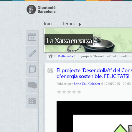
Inici
Temes
La Xarxa en xarxa
Multimèdia
El projecte 'Desendolla't' del Consell
El projecte 'Desendolla't' del C
d'energia sostenible. FELICITATS!!
Publicat per
Enric Coll Gelabert
el 17/06/2015 - 09:03 