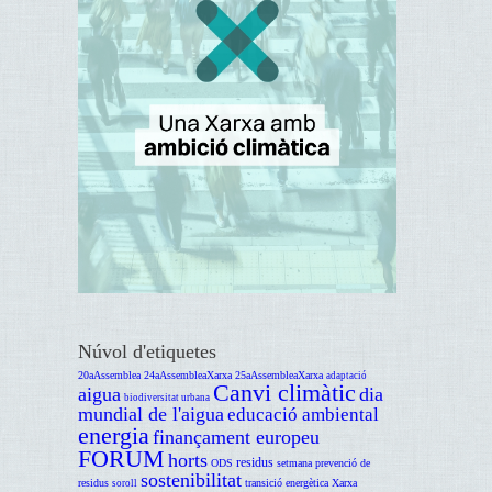
Núvol d'etiquetes
20aAssemblea
24aAssembleaXarxa
25aAssembleaXarxa
adaptació
Canvi climàtic
aigua
dia
biodiversitat urbana
mundial de l'aigua
educació ambiental
energia
finançament europeu
FORUM
horts
residus
ODS
setmana prevenció de
sostenibilitat
residus
transició energètica
Xarxa
soroll