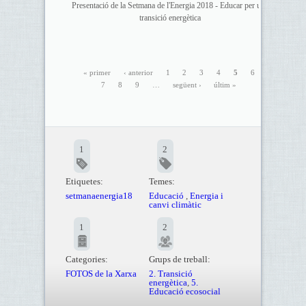
Presentació de la Setmana de l'Energia 2018 - Educar per una
transició energètica
« primer
‹ anterior
1
2
3
4
5
6
7
8
9
…
següent ›
últim »
1
2
Etiquetes:
Temes:
setmanaenergia18
Educació
,
Energia i
canvi climàtic
1
2
Categories:
Grups de treball:
FOTOS de la Xarxa
2. Transició
energètica
,
5.
Educació ecosocial