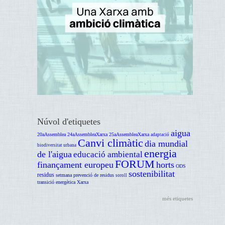
Núvol d'etiquetes
aigua
20aAssemblea
24aAssembleaXarxa
25aAssembleaXarxa
adaptació
Canvi climàtic
dia mundial
biodiversitat urbana
energia
de l'aigua
educació ambiental
FORUM
finançament europeu
horts
ODS
sostenibilitat
residus
setmana prevenció de residus
soroll
transició energètica
Xarxa
més etiquetes