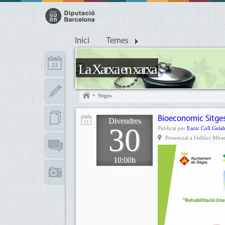
Inici
Temes
La Xarxa en xarxa
Sitges
Bioeconomic Sitges'
Divendres
30
Publicat per
Enric Coll Gelab
Presencial a l'edifici Mir
10:00h
Juny 2023