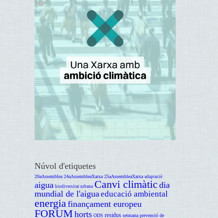
Núvol d'etiquetes
20aAssemblea
24aAssembleaXarxa
25aAssembleaXarxa
adaptació
Canvi climàtic
aigua
dia
biodiversitat urbana
mundial de l'aigua
educació ambiental
energia
finançament europeu
FORUM
horts
residus
ODS
setmana prevenció de