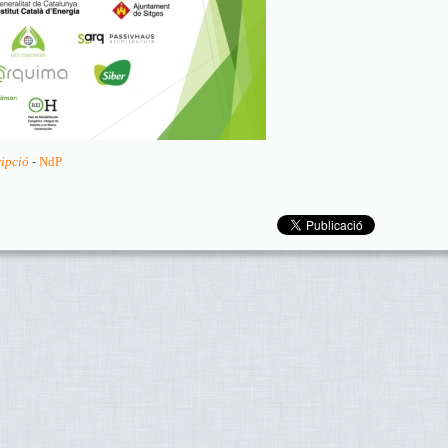
ripció
-
NdP