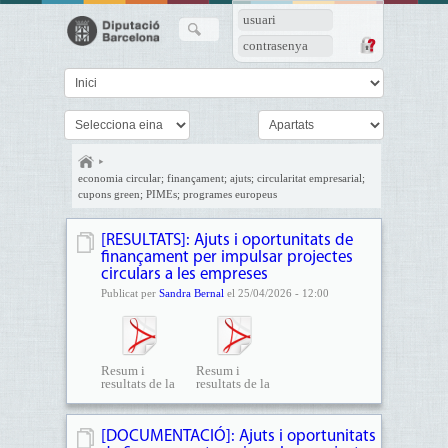
usuari
contrasenya
economia circular; finançament; ajuts; circularitat empresarial;
cupons green; PIMEs; programes europeus
[RESULTATS]: Ajuts i oportunitats de
finançament per impulsar projectes
circulars a les empreses
Publicat per
Sandra Bernal
el 25/04/2026 - 12:00
Resum i
Resum i
resultats de la
resultats de la
sessió...
sessió...
[DOCUMENTACIÓ]: Ajuts i oportunitats