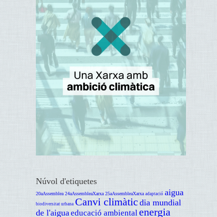
Núvol d'etiquetes
aigua
20aAssemblea
24aAssembleaXarxa
25aAssembleaXarxa
adaptació
Canvi climàtic
dia mundial
biodiversitat urbana
energia
de l'aigua
educació ambiental