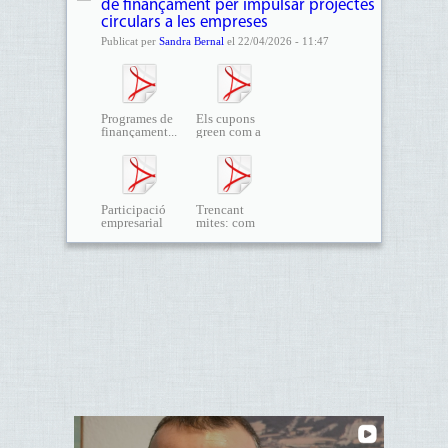
de finançament per impulsar projectes
circulars a les empreses
Publicat per
Sandra Bernal
el 22/04/2026 - 11:47
Programes de
Els cupons
finançament...
green com a
eina de...
Participació
Trencant
empresarial
mites: com
en...
accedir...