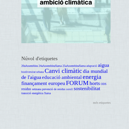
Núvol d'etiquetes
aigua
20aAssemblea
24aAssembleaXarxa
25aAssembleaXarxa
adaptació
Canvi climàtic
dia mundial
biodiversitat urbana
energia
de l'aigua
educació ambiental
FORUM
finançament europeu
horts
ODS
sostenibilitat
residus
setmana prevenció de residus
soroll
transició energètica
Xarxa
més etiquetes