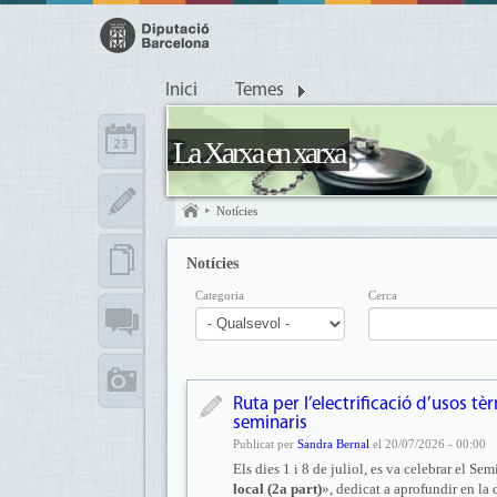
Inici
Temes
La Xarxa en xarxa
Notícies
Notícies
Categoria
Cerca
Ruta per l’electrificació d’usos tè
seminaris
Publicat per
Sandra Bernal
el 20/07/2026 - 00:00
Els dies 1 i 8 de juliol, es va celebrar el Sem
local (2a part)
», dedicat a aprofundir en l