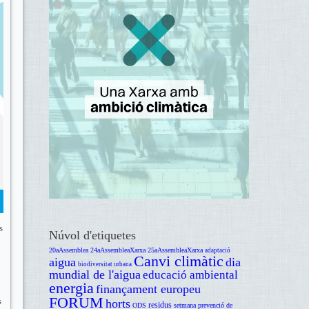
s
Núvol d'etiquetes
20aAssemblea
24aAssembleaXarxa
25aAssembleaXarxa
adaptació
Canvi climàtic
aigua
dia
biodiversitat urbana
mundial de l'aigua
educació ambiental
energia
finançament europeu
FORUM
s
horts
residus
ODS
setmana prevenció de