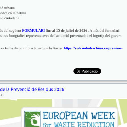
ció urbana
sades en la natura
ció ciutadana
vés del següent
FORMULARI
fins al 15 de juliol de 2026
. A més del formulari,
 tres fotografies representatives de l'actuació presentada i el logotip del govern
a es troba disponible a la web de la Xarxa:
https://redciudadesclima.es/premios-
de la Prevenció de Residus 2026
:41