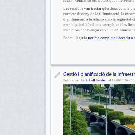
local
”, centrat en els factors que intervenen
Les sessions van tractar qüestions com la pr
correcte disseny de la il·luminació, la incor
d’enllumenat o la relació amb la seguretat c
municipals d’eficiència energètica i les líni
municipis per avançar cap a un enllumenat mé
Podeu llegir la
notícia completa i accedir a
Gestió i planificació de la infraes
Publicat per
Enric Coll Gelabert
el 12/06/2026 - 15