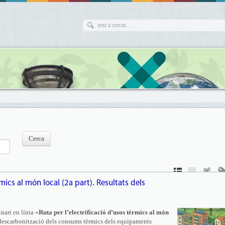
rmics al món local (2a part). Resultats dels
inari en línia «
Ruta per l’electrificació d’usos tèrmics al món
a descarbonització dels consums tèrmics dels equipaments