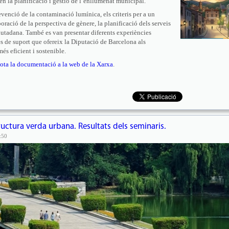
 en la planificació i gestió de l’enllumenat municipal.
evenció de la contaminació lumínica, els criteris per a un
poració de la perspectiva de gènere, la planificació dels serveis
iutadana. També es van presentar diferents experiències
es de suport que ofereix la Diputació de Barcelona als
s eficient i sostenible.
 tota la documentació a la web de la Xarxa
.
tructura verda urbana. Resultats dels seminaris.
:50