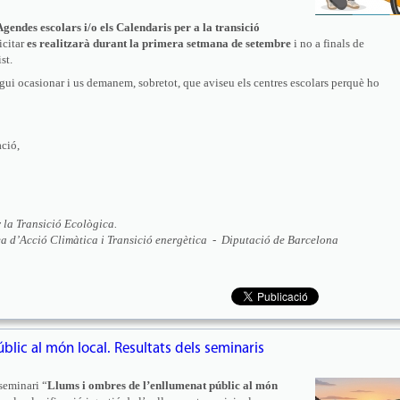
Agendes escolars i/o els Calendaris per a la transició
icitar
es realitzarà durant la primera setmana de setembre
i no a finals de
st.
i ocasionar i us demanem, sobretot, que aviseu els centres escolars perquè ho
ació,
 la Transició Ecològica.
ea d’Acció Climàtica i Transició energètica - Diputació de Barcelona
blic al món local. Resultats dels seminaris
 seminari “
Llums i ombres de l’enllumenat públic al món