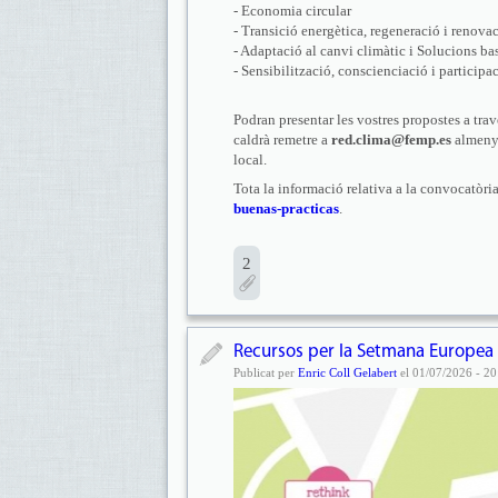
- Economia circular
- Transició energètica, regeneració i renova
- Adaptació al canvi climàtic i Solucions ba
- Sensibilització, conscienciació i participa
Podran presentar les vostres propostes a tra
caldrà remetre a
red.clima@femp.es
almenys
local.
Tota la informació relativa a la convocatòri
buenas-practicas
.
2
Recursos per la Setmana Europea 
Publicat per
Enric Coll Gelabert
el 01/07/2026 - 20