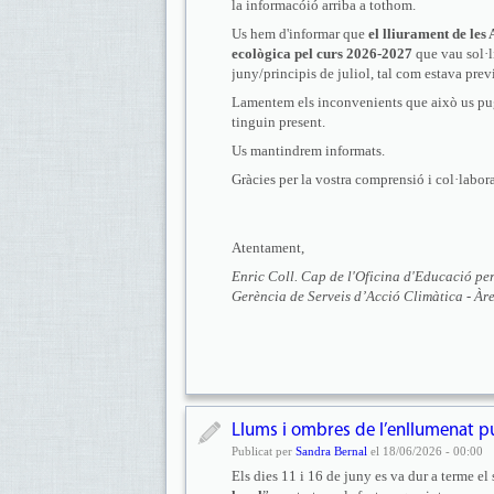
la informacóió arriba a tothom.
Us hem d'informar que
el lliurament de les 
ecològica pel curs 2026-2027
que vau sol·l
juny/principis de juliol, tal com estava previ
Lamentem els inconvenients que això us pugu
tinguin present.
Us mantindrem informats.
Gràcies per la vostra comprensió i col·labor
Atentament,
Enric Coll. Cap de l'Oficina d'Educació per
Gerència de Serveis d’Acció Climàtica - Àr
Llums i ombres de l’enllumenat pú
Publicat per
Sandra Bernal
el 18/06/2026 - 00:00
Els dies 11 i 16 de juny es va dur a terme el