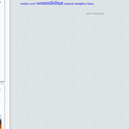
r
sostenibilitat
residus
transició energètica
Xarxa
soroll
més etiquetes
r