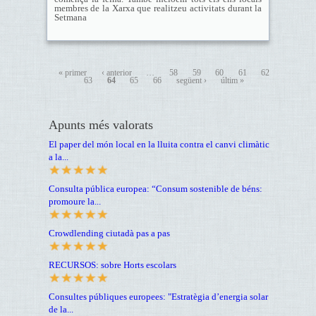
membres de la Xarxa que realitzeu activitats durant la
Setmana
« primer
‹ anterior
…
58
59
60
61
62
63
64
65
66
següent ›
últim »
Apunts més valorats
El paper del món local en la lluita contra el canvi climàtic
a la...
Consulta pública europea: “Consum sostenible de béns:
promoure la...
Crowdlending ciutadà pas a pas
RECURSOS: sobre Horts escolars
Consultes públiques europees: "Estratègia d’energia solar
de la...