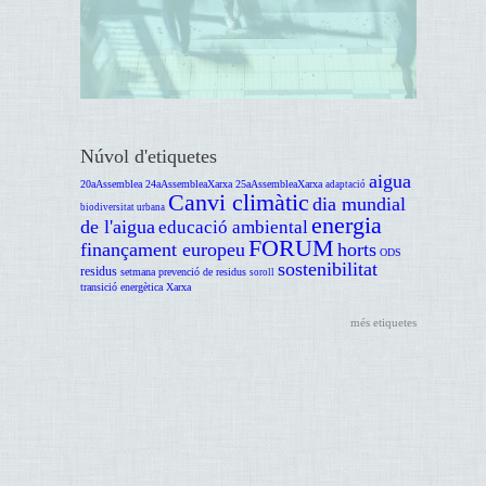
Núvol d'etiquetes
aigua
20aAssemblea
24aAssembleaXarxa
25aAssembleaXarxa
adaptació
Canvi climàtic
dia mundial
biodiversitat urbana
energia
de l'aigua
educació ambiental
FORUM
finançament europeu
horts
ODS
sostenibilitat
residus
setmana prevenció de residus
soroll
transició energètica
Xarxa
més etiquetes