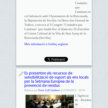
Ciudades
que
Caminan en
col·laboració amb l'Ajuntament de la Rinconada,
la Diputación de Sevilla i la Dirección General de
Tráfico, convoca el I Congrés "Ciudades que
Caminan" que tindrà lloc el dimecres 16 d'octubre
al Centre Cultural de la Vila de Sant Josep de la
Rinconada (Sevilla).
Més informació a l'enllaç següent.
Es presenten els recursos de
sensibilització de suport als ens locals
per la Setmana Europea de la
prevenció de residus
Publicat per
Enric Coll Gelabert
el 25/09/2013 - 10:33
L’Agència
de Residus
de