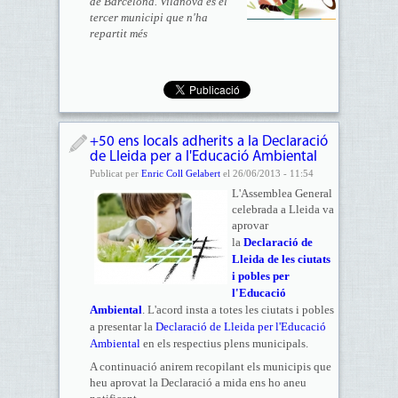
de Barcelona. Vilanova és el
tercer municipi que n'ha
repartit més
+50 ens locals adherits a la Declaració
de Lleida per a l'Educació Ambiental
Publicat per
Enric Coll Gelabert
el 26/06/2013 - 11:54
L'Assemblea General
celebrada a Lleida va
aprovar
la
Declaració de
Lleida de les ciutats
i pobles per
l'Educació
Ambiental
. L'acord insta a totes les ciutats i pobles
a presentar la
Declaració de Lleida per l'Educació
Ambiental
en els respectius plens municipals.
A continuació anirem recopilant els municipis que
heu aprovat la Declaració a mida ens ho aneu