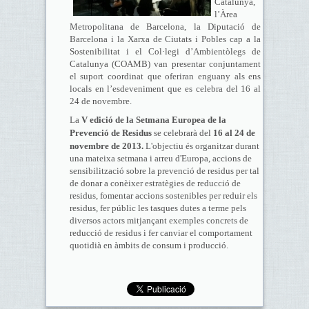
Catalunya,
l’Àrea
Metropolitana de Barcelona, la Diputació de
Barcelona i la Xarxa de Ciutats i Pobles cap a la
Sostenibilitat i el Col·legi d’Ambientòlegs de
Catalunya (COAMB) van presentar conjuntament
el suport coordinat que oferiran enguany als ens
locals en l’esdeveniment que es celebra del 16 al
24 de novembre.
La
V edició de la Setmana Europea de la
Prevenció
de Residus
se celebrarà del
16 al 24 de
novembre de 2013.
L'objectiu és organitzar durant
una mateixa setmana i arreu d'Europa, accions de
sensibilització sobre la prevenció de residus per tal
de donar a conèixer estratègies de reducció de
residus, fomentar accions sostenibles per reduir els
residus, fer públic les tasques dutes a terme pels
diversos actors mitjançant exemples concrets de
reducció de residus i fer canviar el comportament
quotidià en àmbits de consum i producció.