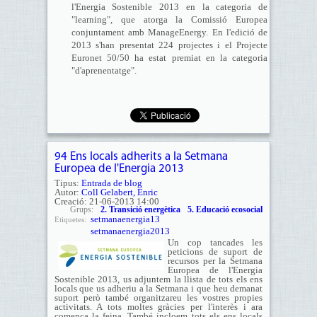
l'Energia Sostenible 2013 en la categoria de
"learning", que atorga la Comissió Europea
conjuntament amb ManageEnergy. En l'edició de
2013 s'han presentat 224 projectes i el Projecte
Euronet 50/50 ha estat premiat en la categoria
"d'aprenentatge".
94 Ens locals adherits a la Setmana
Europea de l'Energia 2013
Tipus:
Entrada de blog
Autor:
Coll Gelabert, Enric
Creació:
21-06-2013 14:00
Grups:
2. Transició energètica
5. Educació ecosocial
setmanaenergia13
Etiquetes:
setmanaenergia2013
Un cop tancades les
peticions de suport de
recursos per la Setmana
Europea de l'Energia
Sostenible 2013, us adjuntem la llista de tots els ens
locals que us adheriu a la Setmana i que heu demanat
suport però també organitzareu les vostres propies
activitats. A tots moltes gràcies per l'interès i ara
comença la feina. També incloem tots els ens locals