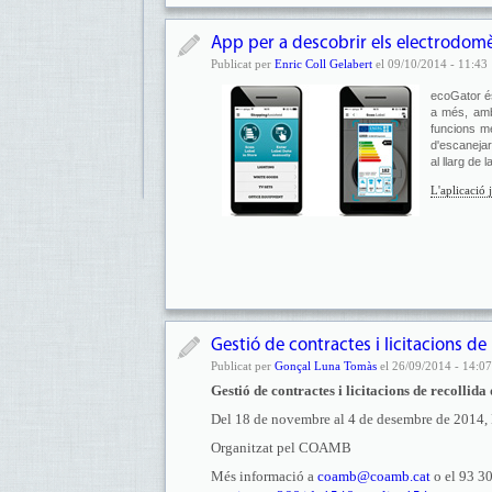
App per a descobrir els electrodomè
Publicat per
Enric Coll Gelabert
el 09/10/2014 - 11:43
ecoGator és
a més, amb
funcions mé
d'escanejar
al llarg de l
L'aplicació 
Gestió de contractes i licitacions de 
Publicat per
Gonçal Luna Tomàs
el 26/09/2014 - 14:07
Gestió de contractes i licitacions de recollida 
Del 18 de novembre al 4 de desembre de 2014,
Organitzat pel COAMB
Més informació a
coamb@coamb.cat
o el 93 30