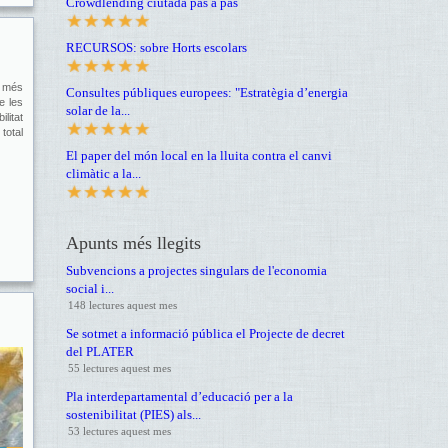
Crowdlending ciutadà pas a pas
RECURSOS: sobre Horts escolars
a més
Consultes públiques europees: "Estratègia d’energia
e les
solar de la...
litat
total
El paper del món local en la lluita contra el canvi
climàtic a la...
Apunts més llegits
Subvencions a projectes singulars de l'economia
social i...
148 lectures aquest mes
Se sotmet a informació pública el Projecte de decret
del PLATER
55 lectures aquest mes
Pla interdepartamental d’educació per a la
sostenibilitat (PIES) als...
53 lectures aquest mes