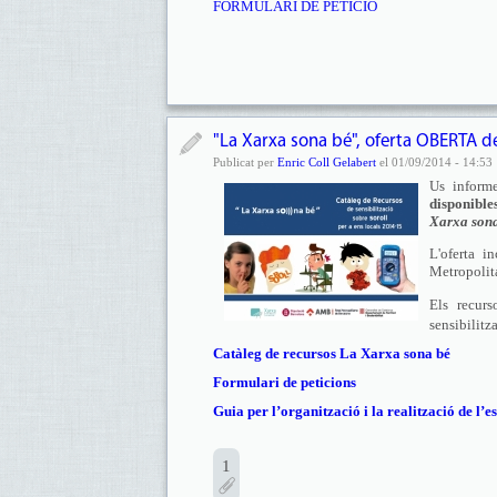
FORMULARI DE PETICIÓ
"La Xarxa sona bé", oferta OBERTA de 
Publicat per
Enric Coll Gelabert
el 01/09/2014 - 14:53
Us inform
disponible
Xarxa sona
L'oferta i
Metropolit
Els recur
sensibilitz
Catàleg de recursos La Xarxa sona bé
Formulari de peticions
Guia per l’organització i la realització de l
1