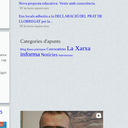
Nova proposta educativa: Vestir amb consciència
50 lectures aquest mes
Ens locals adherits a la DECLARACIÓ DEL PRAT DE
LLOBREGAT per la...
36 lectures aquest mes
Categories d'apunts
La Xarxa
Convocatòries
Blog
Bones pràctiques
informa
Notícies
arxa
Subvencions
s cap
sigui
15