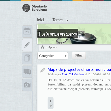
Inici
Temes
La Xarxa en xarxa
Apunts
Categories:
Mapa de projectes d'horts municipal
Publicat per
Enric Coll Gelabert
el 13/10/2014 - 09:20
Del 10 al 12 d'octubre es va celebrar el 1er
Sostenibilitat va ser-hi present donant sup
d'iniciativa municipal (escolars, municipals, soc
1