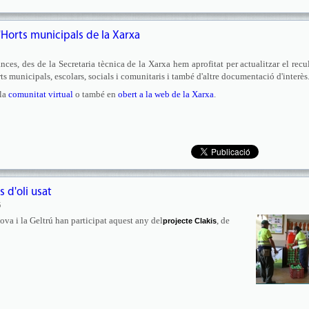
d'Horts municipals de la Xarxa
es, des de la Secretaria tècnica de la Xarxa hem aprofitat per actualitzar el recu
ts municipals, escolars, socials i comunitaris i també d'altre documentació d'interès
 la
comunitat virtual
o també en
obert a la web de la Xarxa
.
s d'oli usat
5
ova i la Geltrú han participat aquest any del
, de
projecte Clakis