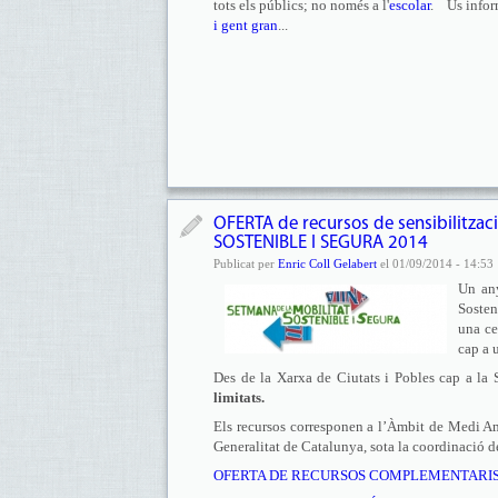
tots els públics; no només a l'
escolar
. Us infor
i gent gran
...
OFERTA de recursos de sensibilitzac
SOSTENIBLE I SEGURA 2014
Publicat per
Enric Coll Gelabert
el 01/09/2014 - 14:53
Un any
Sosten
una ce
cap a 
Des de la Xarxa de Ciutats i Pobles cap a la 
limitats.
Els recursos corresponen a l’Àmbit de Medi Amb
Generalitat de Catalunya, sota la coordinació de
OFERTA DE RECURSOS COMPLEMENTARI