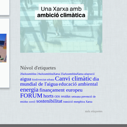
Núvol d'etiquetes
20aAssemblea
24aAssembleaXarxa
25aAssembleaXarxa
adaptació
Canvi climàtic
aigua
dia
biodiversitat urbana
mundial de l'aigua
educació ambiental
energia
finançament europeu
FORUM
horts
residus
ODS
setmana prevenció de
sostenibilitat
residus
transició energètica
Xarxa
soroll
més etiquetes