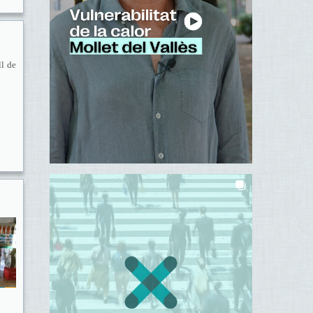
ll de
.