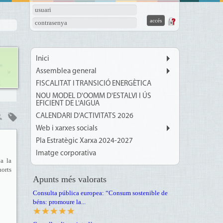
usuari
contrasenya
Inici
Assemblea general
FISCALITAT I TRANSICIÓ ENERGÈTICA
NOU MODEL D'OOMM D'ESTALVI I ÚS
EFICIENT DE L'AIGUA
CALENDARI D'ACTIVITATS 2026
Web i xarxes socials
Pla Estratègic Xarxa 2024-2027
Imatge corporativa
a la
orts
Apunts més valorats
Consulta pública europea: “Consum sostenible de
béns: promoure la...