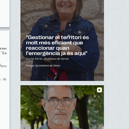
rsos
l
"La
Àrea
s de