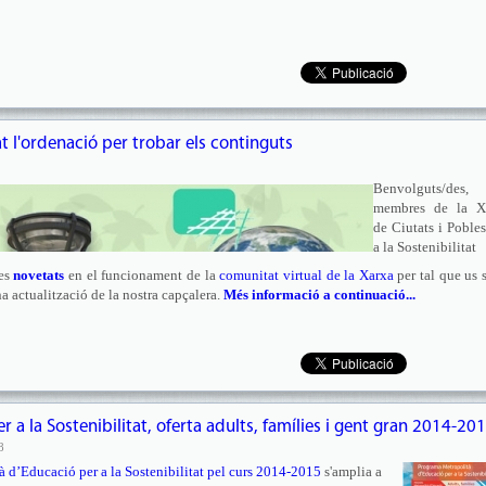
 l'ordenació per trobar els continguts
Benvolguts/des,
membres de la X
de Ciutats i Poble
a la Sostenibilitat
nes
novetats
en el funcionament de la
comunitat virtual de la Xarxa
per tal que us 
a actualització de la nostra capçalera.
Més informació a continuació...
a la Sostenibilitat, oferta adults, famílies i gent gran 2014-20
8
 d’Educació per a la Sostenibilitat pel curs 2014-2015
s'amplia a