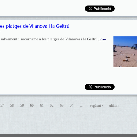
es platges de Vilanova i la Geltrú
2
salvament i socorrisme a les platges de Vilanova i la Geltrú,
Pro-
57
58
59
60
61
62
63
64
…
següent ›
últim »