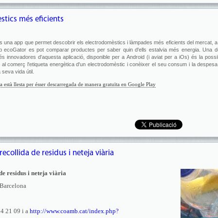
stics més eficients
 una app que permet descobrir els electrodomèstics i làmpades més eficients del mercat, 
 ecoGator es pot comparar productes per saber quin d'ells estalvia més energia. Una d
s innovadores d'aquesta aplicació, disponible per a Android (i aviat per a iOs) és la possibi
 al comerç l'etiqueta energètica d'un electrodomèstic i conèixer el seu consum i la despesa 
a seva vida útil.
ja està llesta per ésser descarregada de manera gratuïta en Google Play
recollida de residus i neteja viària
de residus i neteja viària
 Barcelona
4 21 09 i a
http://www.coamb.cat/index.php?