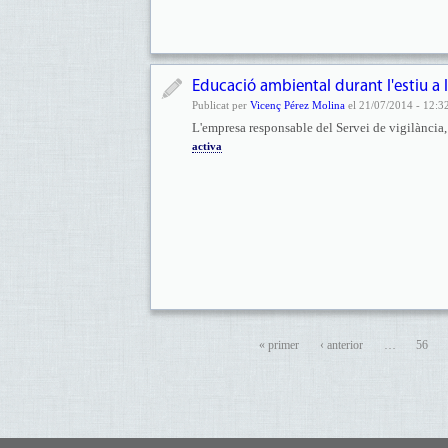
Educació ambiental durant l'estiu a l
Publicat per
Vicenç Pérez Molina
el 21/07/2014 - 12:3
L'empresa responsable del Servei de vigilància, 
activa
« primer
‹ anterior
…
56