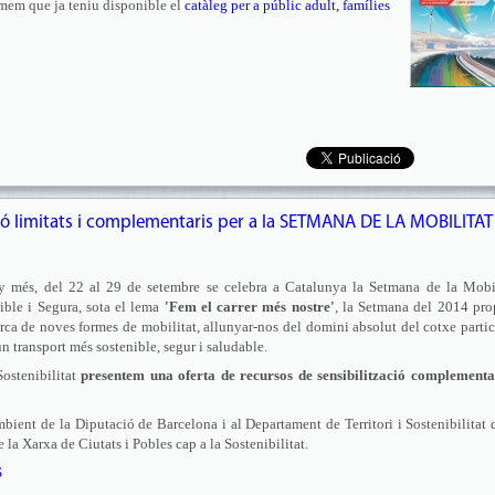
mem que ja teniu disponible el
catàleg per a públic adult, famílies
ió limitats i complementaris per a la SETMANA DE LA MOBILITAT
 més, del 22 al 29 de setembre se celebra a Catalunya la Setmana de la Mobil
ible i Segura, sota el lema
'Fem el carrer més nostre'
, la Setmana del 2014 pro
rca de noves formes de mobilitat, allunyar-nos del domini absolut del cotxe partic
un transport més sostenible, segur i saludable.
Sostenibilitat
presentem una oferta de recursos de sensibilització complementar
ient de la Diputació de Barcelona i al Departament de Territori i Sostenibilitat 
 la Xarxa de Ciutats i Pobles cap a la Sostenibilitat.
S