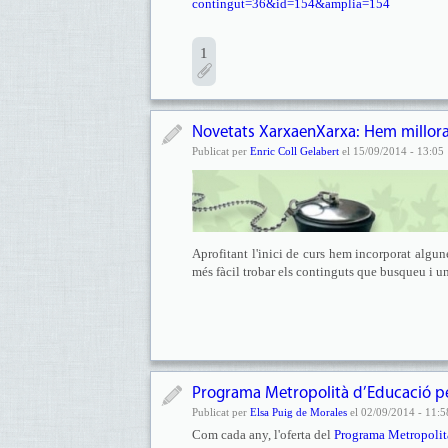
contingut=36&id=154&amplia=154
1
Novetats XarxaenXarxa: Hem millorat
Publicat per
Enric Coll Gelabert
el 15/09/2014 - 13:05
Aprofitant l'inici de curs hem incorporat algu
més fàcil trobar els continguts que busqueu i un
Programa Metropolità d’Educació per 
Publicat per
Elsa Puig de Morales
el 02/09/2014 - 11:5
Com cada any, l'oferta del
Programa Metropolità