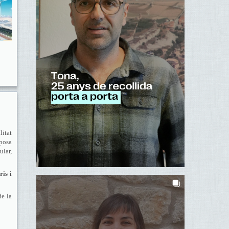
itat
posa
ular,
is i
de la