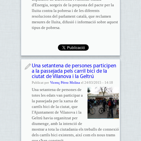
d'Energia, sorgeix de la proposta del pacte per la
lluita contra la pobresa i de les diferents
resolucions del parlament català, que reclamen
mesures de lluita, difusió i informació sobre aquest
tipus de pobresa.
Una setantena de persones participen
a la passejada pels carril bici de la
ciutat de Vilanova i la Geltrú
Publicat per
Vicenç Pérez Molina
el 24/03/2015 - 14:18
Una setantena de persones de
totes les edats van participar a
la passejada per la xarxa de
carrils bici de la ciutat, que
l'Ajuntament de Vilanova i la
Geltrú havia organitzat per
diumenge, amb la intenció de
mostrar a tota la ciutadania els treballs de connexió
dels carrils bici existents, així com els nous trams
que s'han construït.