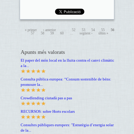
« primer
‹ anterior
…
52
53
54
55
56
57
58
59
60
…
següent ›
últim »
Apunts més valorats
El paper del món local en la lluita contra el canvi climàtic
a la...
Consulta pública europea: “Consum sostenible de béns:
promoure la...
Crowdlending ciutadà pas a pas
RECURSOS: sobre Horts escolars
Consultes públiques europees: "Estratègia d’energia solar
de la...