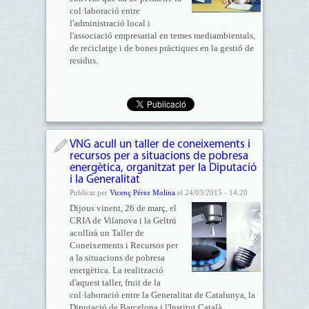
col·laboració entre
l'administració local i
l'associació empresarial en temes mediambientals,
de reciclatge i de bones pràctiques en la gestió de
residus.
VNG acull un taller de coneixements i
recursos per a situacions de pobresa
energètica, organitzat per la Diputació
i la Generalitat
Publicat per
Vicenç Pérez Molina
el 24/03/2015 - 14:20
Dijous vinent, 26 de març, el
CRIA de Vilanova i la Geltrú
acollirà un Taller de
Coneixements i Recursos per
a la situacions de pobresa
energètica. La realització
d'aquest taller, fruit de la
col·laboració entre la Generalitat de Catalunya, la
Diputació de Barcelona i l'Institut Català