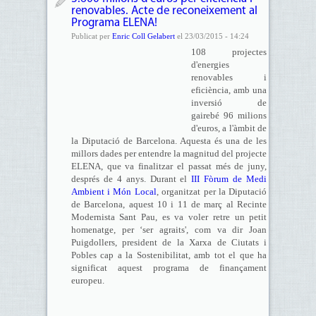
renovables. Acte de reconeixement al
Programa ELENA!
Publicat per
Enric Coll Gelabert
el 23/03/2015 - 14:24
108 projectes
d'energies
renovables i
eficiència, amb una
inversió de
gairebé 96 milions
d'euros, a l'àmbit de
la Diputació de Barcelona. Aquesta és una de les
millors dades per entendre la magnitud del projecte
ELENA, que va finalitzar el passat més de juny,
després de 4 anys. Durant el
III Fòrum de Medi
Ambient i Món Local
, organitzat per la Diputació
de Barcelona, aquest 10 i 11 de març al Recinte
Modernista Sant Pau, es va voler retre un petit
homenatge, per ‘ser agraits', com va dir Joan
Puigdollers, president de la Xarxa de Ciutats i
Pobles cap a la Sostenibilitat, amb tot el que ha
significat aquest programa de finançament
europeu.