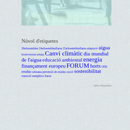
Núvol d'etiquetes
aigua
20aAssemblea
24aAssembleaXarxa
25aAssembleaXarxa
adaptació
Canvi climàtic
dia mundial
biodiversitat urbana
energia
de l'aigua
educació ambiental
FORUM
finançament europeu
horts
ODS
sostenibilitat
residus
setmana prevenció de residus
soroll
transició energètica
Xarxa
més etiquetes