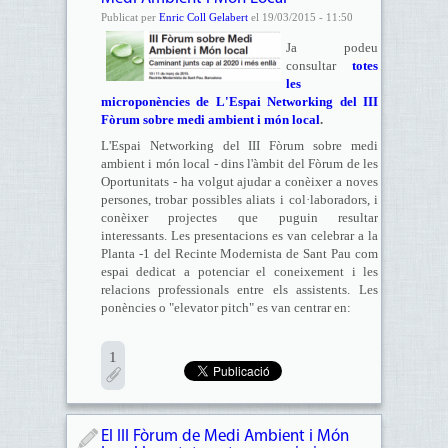
Publicat per
Enric Coll Gelabert
el 19/03/2015 - 11:50
Ja podeu
consultar
totes
les
microponències de L'Espai Networking del III
Fòrum sobre medi ambient i món local
.
L'Espai Networking del III Fòrum sobre medi
ambient i món local - dins l'àmbit del Fòrum de les
Oportunitats - ha volgut ajudar a conèixer a noves
persones, trobar possibles aliats i col·laboradors, i
conèixer projectes que puguin resultar
interessants. Les presentacions es van celebrar a la
Planta -1 del Recinte Modernista de Sant Pau com
espai dedicat a potenciar el coneixement i les
relacions professionals entre els assistents.
Les
ponències o "elevator pitch" es van centrar en:
1
El III Fòrum de Medi Ambient i Món