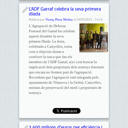
L'ADF Garraf celebra la seva primera
diada
Publicat per
Vicenç Pérez Molina
el 24/03/2015 - 14:14
L'Agrupació de Defensa
Forestal del Garraf ha celebrat
aquest dissabte la seva
primera Diada. La festa,
celebrada a Canyelles, tenia
com a objectiu donar a
conèixer la tasca que fan els
membres de l'ADF Garraf, així com buscar la
implicació dels propietaris dels terrenys forestals
que encara no formen part de l'agrupació.
Recordem que l'agrupació està integrada pels
ajuntaments de Vilanova i la Geltrú, Canyelles,
entitats de preservació del medi i propietaris de
terrenys.
3.600 milions d'euros per eficiència i