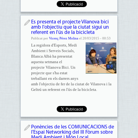
Es presenta el projecte Vilanova bici
amb l'objectiu que la ciutat sigui un
referent en l'ús de la bicicleta
Publicat per
Vicenç Pérez Molina
el 20/03/2015 - 00:53
La regidora d'Esports, Medi
Ambient i Serveis Socials,
Blanca Albà ha presentat
aquesta setmana el
projecte Vilanova Bici. Un
projecte que s'ha estat
treballant en els darrers anys
amb l'objectiu de fer de la ciutat de Vilanova i la
Geltrú un referent en l'ús de la bicicleta.
Ponències de les COMUNICACIONS de
l'Espai Networking del III Fòrum sobre
Medi Ambient i Món Local