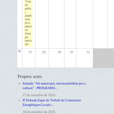
"Cont
rol
públic
i
planifi
cació
de la
genera
ció
d’ener
gia
renova
ble"
31
27
28
29
30
31
Propers actes
Jornada “Als municipis, electromobilitat per a
tothom” - PROGRAMA...
17 de setembre de 2026
II Trobada Espai de Treball de Comunitats
Energètiques Locals -...
18 de setembre de 2026