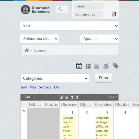
usuari
contrasenya
Calendari
Categories:
Any
Mes
Setmana
Dia
« Ant
Juliol 2026
Seg »
Dilluns
Dimarts
Dimecres
Dijous
Divendres
Dissabte
Di
27
1
2
3
4
Ruta per
Adaptació
l'electrifi
de l'espai
cació
públic per
d'usos
a millorar
tèrmics
la salut i