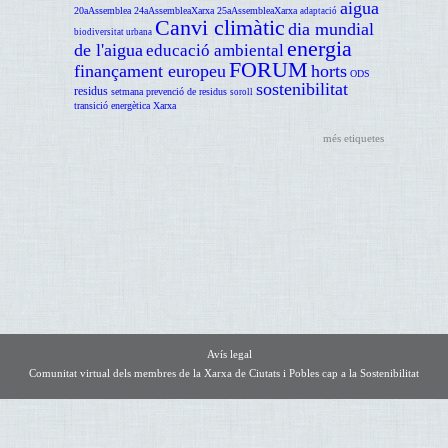
aigua
20aAssemblea
24aAssembleaXarxa
25aAssembleaXarxa
adaptació
Canvi climàtic
dia mundial
biodiversitat urbana
energia
de l'aigua
educació ambiental
FORUM
finançament europeu
horts
ODS
sostenibilitat
residus
setmana prevenció de residus
soroll
transició energètica
Xarxa
més etiquetes
Avís legal
Comunitat virtual dels membres de la Xarxa de Ciutats i Pobles cap a la Sostenibilitat