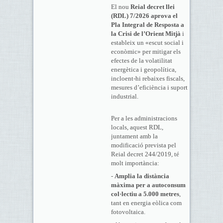
El nou
Reial decret llei
(RDL) 7/2026 aprova el
Pla Integral de Resposta a
la Crisi de l’Orient Mitjà
i
estableix un «escut social i
econòmic» per mitigar els
efectes de la volatilitat
energètica i geopolítica,
incloent-hi rebaixes fiscals,
mesures d’eficiència i suport
industrial.
Per a les administracions
locals, aquest RDL,
juntament amb la
modificació prevista pel
Reial decret 244/2019, té
molt importància:
-
Amplia la distància
màxima per a autoconsum
col·lectiu a 5.000 metres
,
tant en energia eòlica com
fotovoltaica.