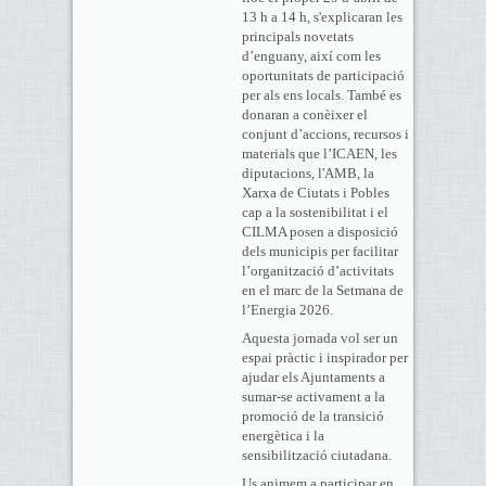
13 h a 14 h, s'explicaran les
principals novetats
d’enguany, així com les
oportunitats de participació
per als ens locals. També es
donaran a conèixer el
conjunt d’accions, recursos i
materials que l’ICAEN, les
diputacions, l'AMB, la
Xarxa de Ciutats i Pobles
cap a la sostenibilitat i el
CILMA posen a disposició
dels municipis per facilitar
l’organització d’activitats
en el marc de la Setmana de
l’Energia 2026.
Aquesta jornada vol ser un
espai pràctic i inspirador per
ajudar els Ajuntaments a
sumar-se activament a la
promoció de la transició
energètica i la
sensibilització ciutadana.
Us animem a participar en