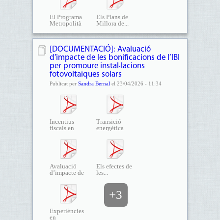
El Programa
Els Plans de
Metropolità
Millora de...
de...
[DOCUMENTACIÓ]: Avaluació
d’impacte de les bonificacions de l’IBI
per promoure instal·lacions
fotovoltaiques solars
Publicat per
Sandra Bernal
el 23/04/2026 - 11:34
Incentius
Transició
fiscals en
energètica
l’IBI,...
local i...
Avaluació
Els efectes de
d’impacte de
les...
les...
+3
Experiències
en