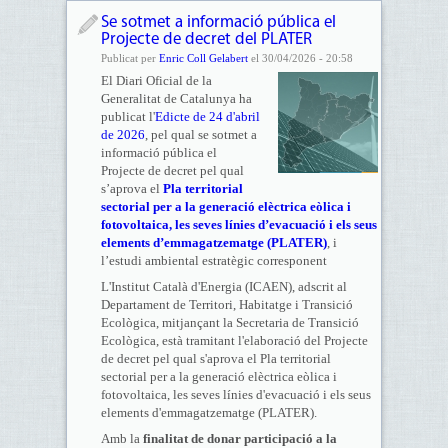
Se sotmet a informació pública el
Projecte de decret del PLATER
Publicat per
Enric Coll Gelabert
el 30/04/2026 - 20:58
El Diari Oficial de la
Generalitat de Catalunya ha
publicat l'
Edicte de 24 d'abril
de 2026
, pel qual se sotmet a
informació pública el
Projecte de decret pel qual
s’aprova el
Pla territorial
sectorial per a la generació elèctrica eòlica i
fotovoltaica, les seves línies d’evacuació i els seus
elements d’emmagatzematge (PLATER)
, i
l’estudi ambiental estratègic corresponent
L'Institut Català d'Energia (ICAEN), adscrit al
Departament de Territori, Habitatge i Transició
Ecològica, mitjançant la Secretaria de Transició
Ecològica, està tramitant l'elaboració del Projecte
de decret pel qual s'aprova el Pla territorial
sectorial per a la generació elèctrica eòlica i
fotovoltaica, les seves línies d'evacuació i els seus
elements d'emmagatzematge (PLATER).
Amb la
finalitat de donar participació a la