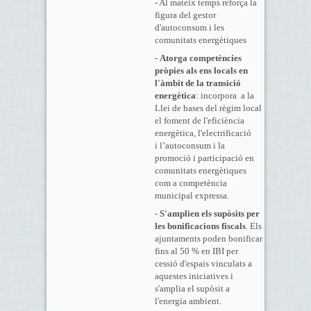
- Al mateix temps reforça la
figura del gestor
d'autoconsum i les
comunitats energètiques
-
Atorga competències
pròpies als ens locals en
l'àmbit de la transició
energètica
: incorpora a la
Llei de bases del règim local
el foment de l'eficiència
energètica, l'electrificació
i l’autoconsum i la
promoció i participació en
comunitats energètiques
com a competència
municipal expressa.
-
S'amplien els supòsits per
les bonificacions fiscals
. Els
ajuntaments poden bonificar
fins al 50 % en IBI per
cessió d'espais vinculats a
aquestes iniciatives i
s'amplia el supòsit a
l'energia ambient.