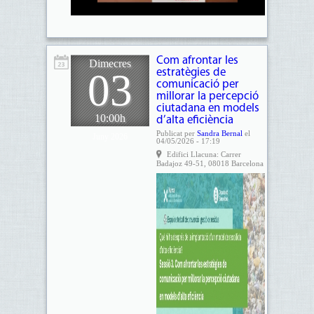
Com afrontar les
Dimecres
03
estratègies de
comunicació per
millorar la percepció
ciutadana en models
10:00h
d’alta eficiència
Publicat per
Sandra Bernal
el
Juny 2026
04/05/2026 - 17:19
Edifici Llacuna: Carrer
Badajoz 49-51, 08018 Barcelona