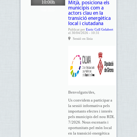
10:00h
Mitjà, posiciona els
municipis com a
mai 2026
actors clau en la
transició energètica
local i ciutadana
Publicat per
Enric Coll Gelabert
el 30/04/2026 - 10:31
Sessió en línia
Benvolguts/des,
Us convidem a participar a
la sessió informativa pels
importants efectes i interès
pels municipis del nou RDL
7/2026. Nous escenaris i
oportunitats pel món local
en la transició energètica