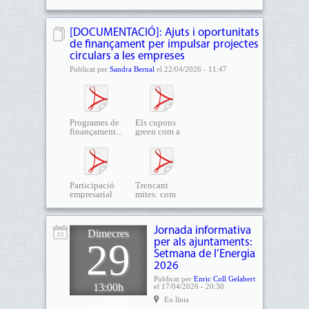
bonificacions...
[DOCUMENTACIÓ]: Ajuts i oportunitats
de finançament per impulsar projectes
circulars a les empreses
Publicat per
Sandra Bernal
el 22/04/2026 - 11:47
Programes de
Els cupons
finançament...
green com a
eina de...
Participació
Trencant
empresarial
mites: com
en...
accedir...
Jornada informativa
Dimecres
29
per als ajuntaments:
Setmana de l’Energia
2026
Publicat per
Enric Coll Gelabert
13:00h
el 17/04/2026 - 20:30
En línia
Abril 2026