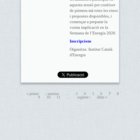
aquesta sessió per conèixer
de primera mà totes les eines
i propostes disponibles, i
començar a preparar la
vostra implicació en la
Setmana de l’Energia 2026.
Inscripcions
Organitza: Institut Català
d'Energia
« primer
‹ anterior
…
3
4
5
6
7
8
9
10
11
…
següent ›
últim »