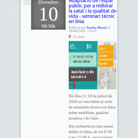
Adaptació de l'espai
Divendres
10
públic per a millorar
la salut i la qualitat de
vida - seminari tècnic
en línia
09:30h
Publicat per
Sandra Bernal
el
18/06/2026 - 13:47
Juliol 2026
En línia
Els dies 3 i 10 de juliol de
2026 us convidem al cicle
de seminaris tècnics en línia
sobre mobilitat, qualitat
acústica i de l'aire.
Ens trobarem en una sessió
doble en línia, de les 9:30
a les 11:00 h., per explorar