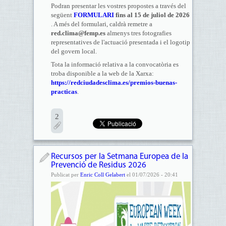
Podran presentar les vostres propostes a través del
següent
FORMULARI
fins al 15 de juliol de 2026
. A més del formulari, caldrà remetre a
red.clima@femp.es
almenys tres fotografies
representatives de l'actuació presentada i el logotip
del govern local.
Tota la informació relativa a la convocatòria es
troba disponible a la web de la Xarxa:
https://redciudadesclima.es/premios-buenas-
practicas
.
2
Recursos per la Setmana Europea de la
Prevenció de Residus 2026
Publicat per
Enric Coll Gelabert
el 01/07/2026 - 20:41