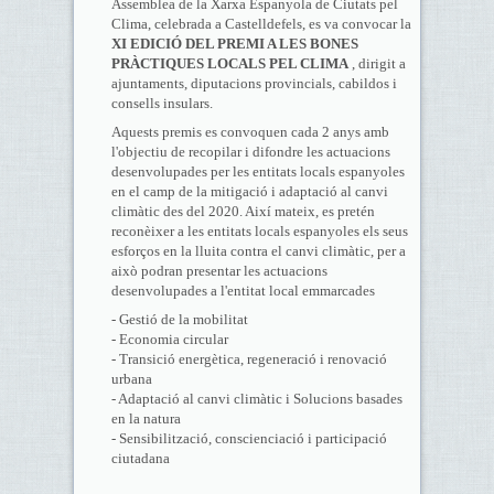
Assemblea de la Xarxa Espanyola de Ciutats pel
Clima, celebrada a Castelldefels, es va convocar la
XI EDICIÓ DEL PREMI A LES BONES
PRÀCTIQUES LOCALS PEL CLIMA
, dirigit a
ajuntaments, diputacions provincials, cabildos i
consells insulars.
Aquests premis es convoquen cada 2 anys amb
l'objectiu de recopilar i difondre les actuacions
desenvolupades per les entitats locals espanyoles
en el camp de la mitigació i adaptació al canvi
climàtic des del 2020. Així mateix, es pretén
reconèixer a les entitats locals espanyoles els seus
esforços en la lluita contra el canvi climàtic, per a
això podran presentar les actuacions
desenvolupades a l'entitat local emmarcades
- Gestió de la mobilitat
- Economia circular
- Transició energètica, regeneració i renovació
urbana
- Adaptació al canvi climàtic i Solucions basades
en la natura
- Sensibilització, conscienciació i participació
ciutadana