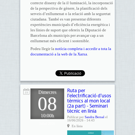
correcte disseny de la il·luminació, la incorporació
de la perspectiva de gènere, la planificació dels
serveis d’enllumenat o la relació amb la seguretat
ciutadana. També es van presentar diferents
experiències municipals d’eficiència energètica i
les línies de suport que ofereix la Diputació de
Barcelona als municipis per avançar cap a un
enllumenat més eficient i sostenible.
Podeu llegir la
notícia completa i accedir a tota la
documentació a la web de la Xarxa
.
Ruta per
Dimecres
08
l'electrificació d'usos
tèrmics al mon local
(2a part) - Seminari
tècnic en línia
10:00h
Publicat per
Sandra Bernal
el
16/06/2026 - 14:43
Juliol 2026
En línia