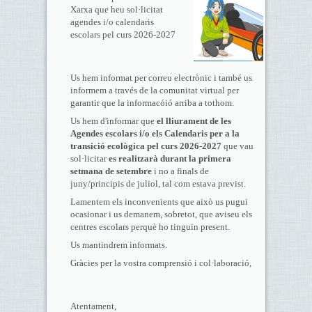
Xarxa que heu sol·licitat
agendes i/o calendaris
escolars pel curs 2026-2027
Us hem informat per correu electrònic i també us
informem a través de la comunitat virtual per
garantir que la informacóió arriba a tothom.
Us hem d'informar que
el lliurament de les
Agendes escolars i/o els Calendaris per a la
transició ecològica pel curs 2026-2027
que vau
sol·licitar
es realitzarà durant la primera
setmana de setembre
i no a finals de
juny/principis de juliol, tal com estava previst.
Lamentem els inconvenients que això us pugui
ocasionar i us demanem, sobretot, que aviseu els
centres escolars perquè ho tinguin present.
Us mantindrem informats.
Gràcies per la vostra comprensió i col·laboració,
Atentament,