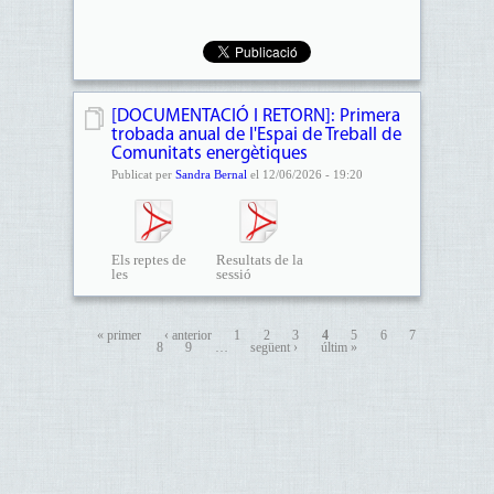
[DOCUMENTACIÓ I RETORN]: Primera
trobada anual de l'Espai de Treball de
Comunitats energètiques
Publicat per
Sandra Bernal
el 12/06/2026 - 19:20
​Els reptes de
Resultats de la
les
sessió
comunitats...
« primer
‹ anterior
1
2
3
4
5
6
7
8
9
…
següent ›
últim »