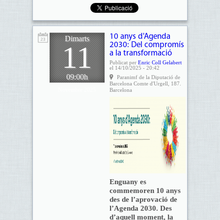
10 anys d'Agenda
Dimarts
11
2030: Del compromís
a la transformació
Publicat per
Enric Coll Gelabert
el 14/10/2025 - 20:42
09:00h
Paranimf de la Diputació de
Barcelona Comte d'Urgell, 187.
Novembre 2025
Barcelona
Enguany es
commemoren 10 anys
des de l’aprovació de
l’Agenda 2030. Des
d’aquell moment, la