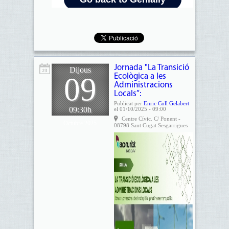
Jornada "La Transició
Dijous
09
Ecològica a les
Administracions
Locals”:
Publicat per
Enric Coll Gelabert
09:30h
el 01/10/2025 - 09:00
Centre Cívic. C/ Ponent -
Octubre 2025
08798 Sant Cugat Sesgarrigues