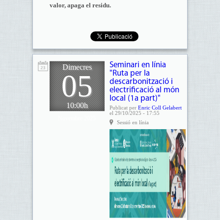
valor, apaga el residu.
Seminari en línia
Dimecres
05
"Ruta per la
descarbonització i
electrificació al món
local (1a part)"
10:00h
Publicat per
Enric Coll Gelabert
el 29/10/2025 - 17:55
Novembre 2025
Sessió en línia