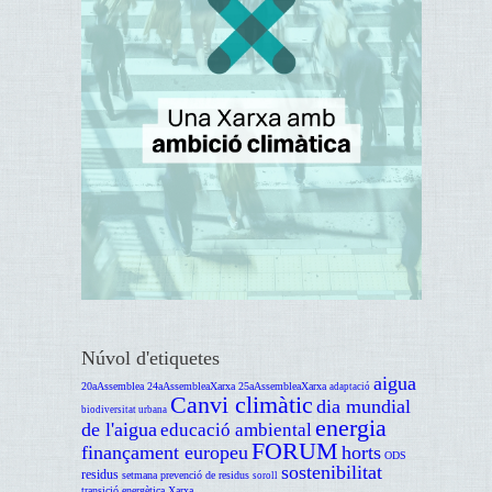
Núvol d'etiquetes
aigua
20aAssemblea
24aAssembleaXarxa
25aAssembleaXarxa
adaptació
Canvi climàtic
dia mundial
biodiversitat urbana
energia
de l'aigua
educació ambiental
FORUM
finançament europeu
horts
ODS
sostenibilitat
residus
setmana prevenció de residus
soroll
transició energètica
Xarxa