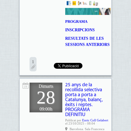
PROGRAMA
INSCRIPCIONS
RESULTATS DE LES
SESSIONS ANTERIORS
1
25 anys de la
Dimarts
28
recollida selectiva
porta a porta a
Catalunya, balanç,
èxits i reptes.
09:00h
PROGRAMA
DEFINITIU
Octubre 2025
Publicat per
Enric Coll Gelabert
el 23/10/2025 - 08:04
Barcelona. Sala Francesca