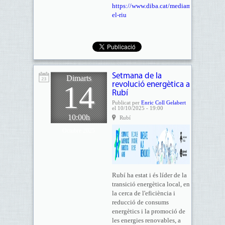
https://www.diba.cat/mediambient/llegim
el-riu
Setmana de la
Dimarts
14
revolució energètica a
Rubí
Publicat per
Enric Coll Gelabert
el 10/10/2025 - 19:00
10:00h
Rubí
Octubre 2025
Rubí ha estat i és líder de la
transició energètica local, en
la cerca de l'eficiència i
reducció de consums
energètics i la promoció de
les energies renovables, a