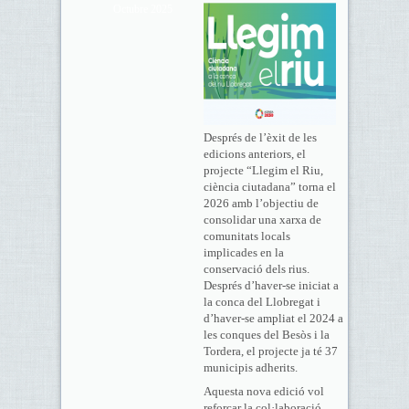
Octubre 2025
Després de l’èxit de les
edicions anteriors, el
projecte “Llegim el Riu,
ciència ciutadana” torna el
2026 amb l’objectiu de
consolidar una xarxa de
comunitats locals
implicades en la
conservació dels rius.
Després d’haver-se iniciat a
la conca del Llobregat i
d’haver-se ampliat el 2024 a
les conques del Besòs i la
Tordera, el projecte ja té 37
municipis adherits.
Aquesta nova edició vol
reforçar la col·laboració