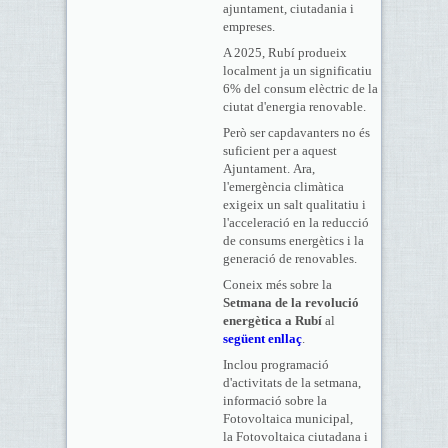
ajuntament, ciutadania i
empreses.
A 2025, Rubí produeix
localment ja un significatiu
6% del consum elèctric de la
ciutat d'energia renovable.
Però ser capdavanters no és
suficient per a aquest
Ajuntament. Ara,
l'emergència climàtica
exigeix un salt qualitatiu i
l'acceleració en la reducció
de consums energètics i la
generació de renovables.
Coneix més sobre la
Setmana de la revolució
energètica a Rubí
al
següent enllaç
.
Inclou programació
d'activitats de la setmana,
informació sobre la
Fotovoltaica municipal,
la Fotovoltaica ciutadana i