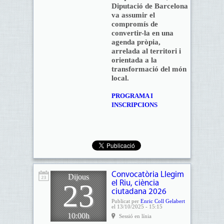
Diputació de Barcelona
va assumir el
compromís de
convertir-la en una
agenda pròpia,
arrelada al territori i
orientada a la
transformació del món
local.
PROGRAMA I
INSCRIPCIONS
Convocatòria Llegim
Dijous
23
el Riu, ciència
ciutadana 2026
Publicat per
Enric Coll Gelabert
el 13/10/2025 - 15:15
10:00h
Sessió en línia