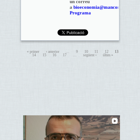
un correu
a
bioeconomia@mancomunitat.ca
Programa
« primer
‹ anterior
…
9
10
11
12
13
14
15
16
17
…
següent ›
últim »