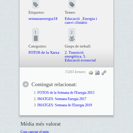
Etiquetes:
Temes:
setmanaenergia18
Educació
,
Energia i
canvi climàtic
1
2
Categories:
Grups de treball:
FOTOS de la Xarxa
2. Transició
energètica
,
5.
Educació ecosocial
15263 lectures
Contingut relacionat:
FOTOS de la Setmana de l'Energia 2015
IMATGES: Setmana Energia 2017
IMATGES: Setmana de l'Energia 2019
Mèdia més valorat
Com canviar el món