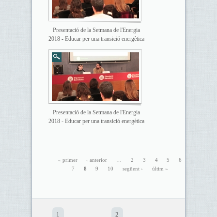
Presentació de la Setmana de l'Energia
2018 - Educar per una transició energètica
Presentació de la Setmana de l'Energia
2018 - Educar per una transició energètica
« primer
‹ anterior
…
2
3
4
5
6
7
8
9
10
següent ›
últim »
1
2